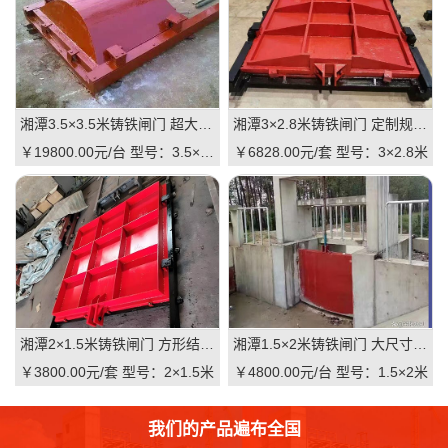
湘潭3.5×3.5米铸铁闸门 超大尺寸 高抗压 水利枢纽适用 支持直供｜一线实操级抗压屏障，适配大型水利枢纽的高性价比之选
湘潭3×2.8米铸铁闸门 定制规格 适配河道 抗压耐用 品质有助于维持｜一线实操定制，**匹配复杂水情
￥19800.00元/台
型号：3.5×3.5米
￥6828.00元/套
型号：3×2.8米
湘潭2×1.5米铸铁闸门 方形结构 渠道适用 耐腐蚀 启闭灵活：高可靠·低维护·强适配的渠道核心控制阀
湘潭1.5×2米铸铁闸门 大尺寸 双向止水 大型渠道 水库适用 质量可靠：一线实操级高性价比
￥3800.00元/套
型号：2×1.5米
￥4800.00元/台
型号：1.5×2米
我们的产品遍布全国