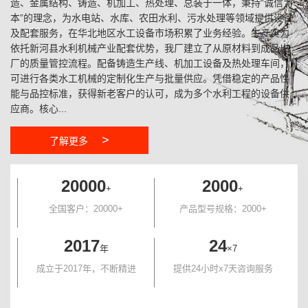
造、金属结构、铸造、机加工、热处理、总装于一体，秉持“诚信为
本”的理念，为水电站、水库、农田水利、污水处理等领域提供设备
及配套服务，在华北地区水工设备市场积累了业务经验。生产实力
依托新河县水利机械产业配套优势，我厂建立了从原材料到成品出
厂的质量管控流程。配备铸造生产线、机加工设备及热处理车间，
可进行各类水工机械的定制化生产与批量供应。凭借稳定的产品性
能与品控标准，获得新老客户的认可，成为多个水利工程的设备供
应商。核心...
>
了解更多
20000
2000
+
+
全国客户：20000+
产品型号规格：2000+
2017
24
年
×7
成立于2017年，不断精进
提供24小时x7天咨询服务