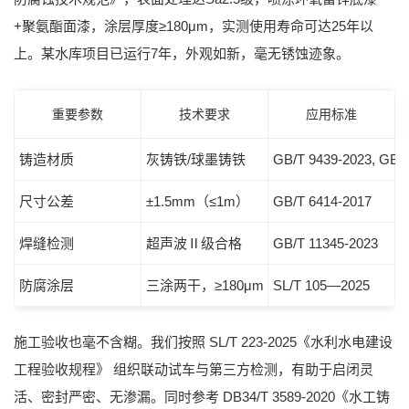
+聚氨酯面漆，涂层厚度≥180μm，实测使用寿命可达25年以
上。某水库项目已运行7年，外观如新，毫无锈蚀迹象。
重要参数
技术要求
应用标准
铸造材质
灰铸铁/球墨铸铁
GB/T 9439-2023, GB/
尺寸公差
±1.5mm（≤1m）
GB/T 6414-2017
焊缝检测
超声波Ⅱ级合格
GB/T 11345-2023
防腐涂层
三涂两干，≥180μm
SL/T 105—2025
施工验收也毫不含糊。我们按照
SL/T 223-2025《水利水电建设
工程验收规程》
组织联动试车与第三方检测，有助于启闭灵
活、密封严密、无渗漏。同时参考
DB34/T 3589-2020《水工铸