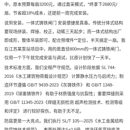
中，原本预算每扇3200元，通过直采模式，*终拿下2680元/
扇，节省超18%成本，还提前一周完成安装。
说到安装，
一体式铸铁闸门 安装便捷
是真香。传统分体式结构
要现场拼装、焊接、校正，动辄三天起步；而一体式结构出厂
即成形，整体吊装即可，配合预埋件**定位，半天搞定一扇。我
在江苏某泵站项目中，用的是直径800mm的一体式铸铁闸门，
仅用一个下午就完成安装与调试，比原计划快了一天半。
技术标准方面，我们全程严守规范。设计阶段依据
SL 744-
2016《水工建筑物荷载设计规范》
计算静水压力与启闭力；制
造环节遵循
GB/T 9439-2023《灰铸铁件》
和
GB/T 1348-
2019《球墨铸铁件》
有助于材质强度与抗裂性；重要焊缝则采
用
GB/T 11345-2023《焊缝无损检测 超声检测技术、检测等级
和评定》
进行较好探伤，有助于无不足。
防腐更是一大亮点。我们执行
SL/T 105—2025《水工金属结构
防腐蚀技术规范》
，表面处理达Sa2.5级，喷涂环氧富锌底漆