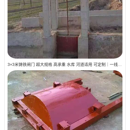
3×3米铸铁闸门 超大规格 高承重 水库 河道适用 可定制｜一线实操优选，抗压稳如磐石