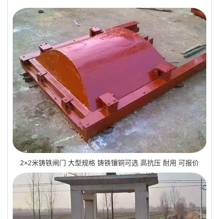
2×2米铸铁闸门 大型规格 铸铁镶铜可选 高抗压 耐用 可报价