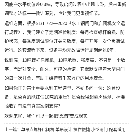
因底座水平度偏差0.3‰，导致启闭过程中出现卡滞，后来重新
调整才达标——教训深刻，也让我们更重视细节。
运维方面，根据
SL/T 722—2020《水工钢闸门和启闭机安全运
行规程》
，我们建立了定期巡检制度：每月检查螺杆磨损、防
护状态，每季度测试限位开关灵敏度，每年开展一次全负荷试
运行。这套流程下来，设备平均无故障运行周期超过8年。
说到底，10吨螺杆启闭机，10吨承重，强度高，不只是一个数
字，而是对安全、耐久、可控的承诺。它默默支撑着大型闸门
的每一次开合，有助于维持着千家万户的用水安全。
如果你正为某个重要水利工程选型，不妨多问一句：这台设
备，是否真的能扛住10吨的重压？是否经得起超声检测、标准
验收？有没有真实案例支撑？
欢迎来聊，我们可以一起把“靠谱”变成现实。
上一篇：
单吊点螺杆启闭机 单吊设计 操作便捷 小型闸门 配套适用