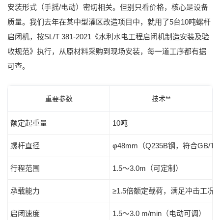
安装形式（手摇/电动）密切相关。但别只看价格，核心是设备
质量。我们去年在某中型灌区改造项目中，就用了5台10吨螺杆
启闭机，按
SL/T 381-2021《水利水电工程启闭机制造安装及验
收规范》
执行，从原材料采购到现场安装，每一道工序都有据
可查。
重要参数
技术**
额定起重量
10吨
螺杆直径
φ48mm（Q235B钢，符合GB/T 70
行程范围
1.5～3.0m（可定制）
承载能力
≥1.5倍额定载荷，满足冲击工况
启闭速度
1.5～3.0 m/min（电动可调）