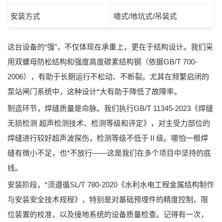
安装方式
墙式/地坑式/吊装式
这台设备的“强”，不仅体现在承重上，更在于结构设计。我们采
用双螺母防松结构和强度高度碳素结构钢（
依据GB/T 700-
2006
），有助于长期运行不松动、不断裂。尤其在频繁启闭的
泵站闸门系统中，这种设计*大有助于降低了故障率。
制造环节，焊缝质量是命脉。我们执行
GB/T 11345-2023《焊缝
无损检测 超声检测技术、检测等级和评定》
，对主受力部位的
焊缝进行较好超声波探伤，检测等级不低于Ⅱ级。哪怕一根焊
缝有微小不足，也*不放行——这是我们在多个项目中坚持的底
线。
安装阶段，*须遵循
SL/T 780-2020《水利水电工程金属结构制作
与安装安全技术规程》
，特别是对基础预埋件的精度控制、限
位装置的校准，以及接地系统的设备质量检查。记得有一次，