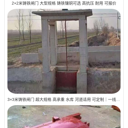
2×2米铸铁闸门 大型规格 铸铁镶铜可选 高抗压 耐用 可报价
3×3米铸铁闸门 超大规格 高承重 水库 河道适用 可定制｜一线实操优选，抗压稳如磐石