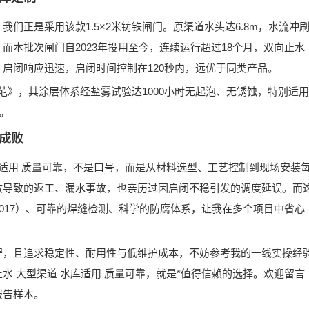
，我们正是采用该款1.5×2米铸铁闸门。原渠道水头达6.8m，水流冲
本批次闸门自2023年投用至今，连续运行超过18个月，
双向止水
，启闭响应迅速，
启闭时间控制在120秒内
，远优于同类产品。
规范》
，其涂层体系经盐雾试验达1000小时无起泡、无锈蚀，特别适用
。
成败
库适用 质量可靠
，不是口号，而是从材料选型、工艺控制到现场安装
效导致的返工、漏水事故，也亲历过因启闭不稳引发的调度延误。而
4-2017）、可靠的焊缝检测、科学的防腐体系
，让我在多个项目中省心
程，且追求
稳定性、耐用性与低维护成本
，不妨参考我的一线实操经
向止水 大型渠道 水库适用 质量可靠，就是*值得信赖的选择
。欢迎留言
报告样本。