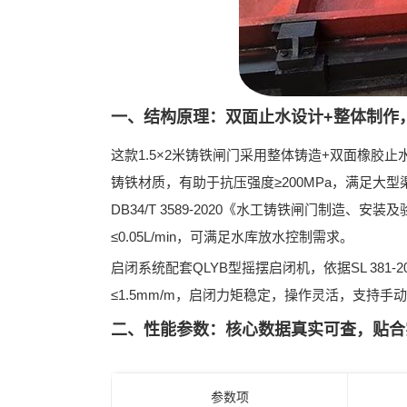
一、结构原理：双面止水设计+整体制作
这款1.5×2米铸铁闸门采用
整体铸造+双面橡胶止
铸铁材质，有助于抗压强度≥200MPa，满足大
DB34/T 3589-2020《水工铸铁闸门制造、安装
≤0.05L/min，可满足水库放水控制需求。
启闭系统配套
QLYB型摇摆启闭机
，依据
SL 38
≤1.5mm/m，启闭力矩稳定，操作灵活，支持
二、性能参数：核心数据真实可查，贴合
参数项