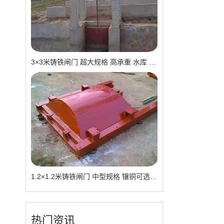
。
3×3米铸铁闸门 超大规格 高承重 水库 河道适用 可定制｜一线实操优选，抗压稳如磐石
1.2×1.2米铸铁闸门 中型规格 镶铜可选 渠道水库适用 品质有助于维持
热门资讯