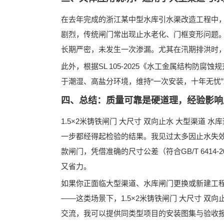
在去年完成的
浙江某中型水库引水渠改造工程
中
剧烈，传统闸门常出现止水老化、门框变形问题。而
长期严密，未发生一次渗漏
。尤其在汛期排洪时
此外，根据
SL 105-2025《水工金属结构防腐蚀
于潮湿、高盐分环境，维持“一次安装，十年无忧”
四、总结：质量可靠是硬道理，经验影响
1.5×2米铸铁闸门 大尺寸 双向止水 大型渠道 水
一步都经得起检验的结果。我见过太多因止水失
款闸门，凭借
准确的尺寸公差（符合GB/T 641
又省力。
如果你正面临大型渠道、水库闸门更换或新建工
——
这类场景下，1.5×2米铸铁闸门 大尺寸 双
交流，我可以提供同类型项目的安装图集与验收