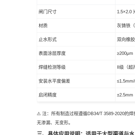
闸门尺寸
1.5×2.
材质
灰铸铁（符
止水形式
双向橡胶
表面涂层厚度
≥200
焊缝检测等级
II级（超
安装水平度偏差
≤1.5mm
启闭精度
±2.5m
⚠️ 注：所有制造过程遵循
DB34/T 3589-2020
的焊
无渗漏、无变形。
三、具体应用说明：适用于大型渠道与水