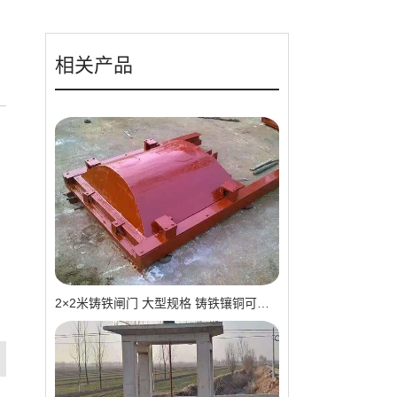
相关产品
2×2米铸铁闸门 大型规格 铸铁镶铜可选 高抗压 耐用 可报价