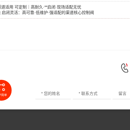
 渠道适用 可定制｜高耐久·**启闭·现场适配无忧
腐蚀 启闭灵活：高可靠·低维护·强适配的渠道核心控制阀
护简单