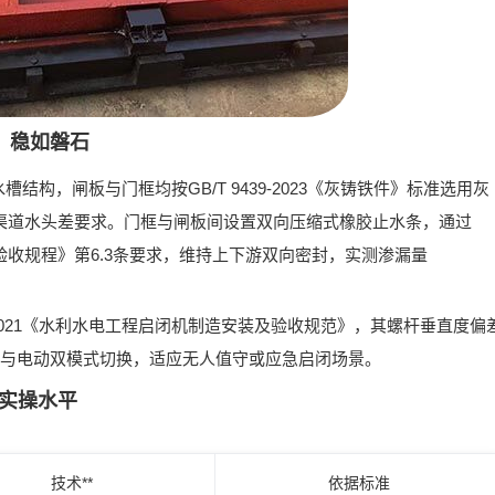
，稳如磐石
水槽结构
，闸板与门框均按
GB/T 9439-2023《灰铸铁件》
标准选用灰
型渠道水头差要求。门框与闸板间设置
双向压缩式橡胶止水条
，通过
及验收规程》
第6.3条要求，维持上下游双向密封，实测渗漏量
1-2021《水利水电工程启闭机制造安装及验收规范》
，其螺杆垂直度偏
手动与电动双模式切换，适应无人值守或应急启闭场景。
实操水平
技术**
依据标准