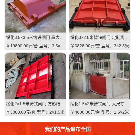
绥化3.5×3.5米铸铁闸门 超大尺寸 高抗压 水利枢纽适用 支持直供｜一线实操级抗压屏障，适配大型水利枢纽的高性价比之选
绥化3×2.8米铸铁闸门 定制规格 适配河道 抗压耐用 品质有助于维持｜一线实操定制，**匹配复杂水情
￥19800.00元/台
型号：3.5×3.5米
￥6828.00元/套
型号：3×2.8米
绥化2×1.5米铸铁闸门 方形结构 渠道适用 耐腐蚀 启闭灵活：高可靠·低维护·强适配的渠道核心控制阀
绥化1.5×2米铸铁闸门 大尺寸 双向止水 大型渠道 水库适用 质量可靠：一线实操级高性价比
￥3800.00元/套
型号：2×1.5米
￥4800.00元/台
型号：1.5×2米
我们的产品遍布全国