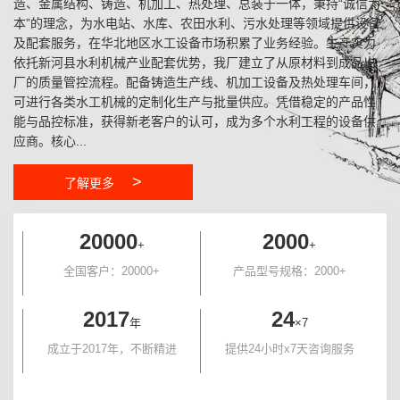
造、金属结构、铸造、机加工、热处理、总装于一体，秉持“诚信为
本”的理念，为水电站、水库、农田水利、污水处理等领域提供设备
及配套服务，在华北地区水工设备市场积累了业务经验。生产实力
依托新河县水利机械产业配套优势，我厂建立了从原材料到成品出
厂的质量管控流程。配备铸造生产线、机加工设备及热处理车间，
可进行各类水工机械的定制化生产与批量供应。凭借稳定的产品性
能与品控标准，获得新老客户的认可，成为多个水利工程的设备供
应商。核心...
>
了解更多
20000
2000
+
+
全国客户：20000+
产品型号规格：2000+
2017
24
年
×7
成立于2017年，不断精进
提供24小时x7天咨询服务