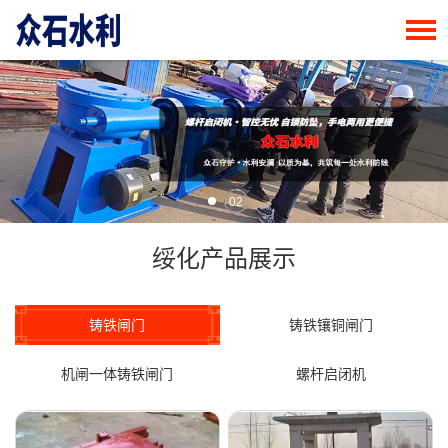
02
绥化产品展示
铸铁闸门
铸铁镶铜闸门
机闸一体铸铁闸门
螺杆启闭机