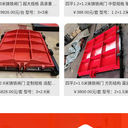
四平3×3米铸铁闸门 超大规格 高承重 水库 河道适用 可定制｜一线实操优选，抗压稳如磐石
9826.00元/台
型号：3×3米
￥388.00元/套
型号：1.2×1.2
四平3×2.8米铸铁闸门 定制规格 适配河道 抗压耐用 品质有助于维持｜一线实操定制，**匹配复杂水情
828.00元/套
型号：3×2.8米
￥3800.00元/套
型号：2×1.5