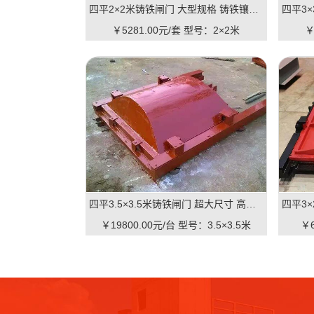
四平2×2米铸铁闸门 大型规格 铸铁镶铜可选 高抗压 耐用 可报价
￥5281.00元/套
型号：2×2米
￥
四平3.5×3.5米铸铁闸门 超大尺寸 高抗压 水利枢纽适用 支持直供｜一线实操级抗压屏障，适配大型水利枢纽的高性价比之选
￥19800.00元/台
型号：3.5×3.5米
￥6