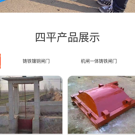
四平产品展示
铸铁镶铜闸门
机闸一体铸铁闸门