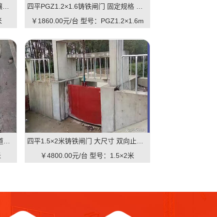
四平1.2×1.2米铸铁闸门 中型规格 镶铜可选 渠道水库适用 品质有助于维持
四平PGZ1.2×1.6铸铁闸门 固定规格 工业级品质 可定制 支持直供｜一线实操优选，适配中小型水利枢纽的高性价比之选
米
￥1860.00元/台
型号：PGZ1.2×1.6m
四平2×1.5米铸铁闸门 方形结构 渠道适用 耐腐蚀 启闭灵活：高可靠·低维护·强适配的渠道核心控制阀
四平1.5×2米铸铁闸门 大尺寸 双向止水 大型渠道 水库适用 质量可靠：一线实操级高性价比
米
￥4800.00元/台
型号：1.5×2米