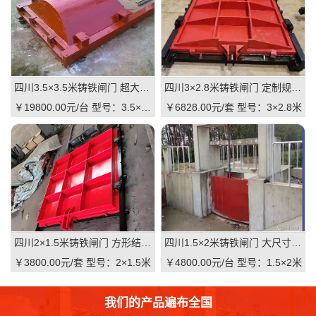
四川3.5×3.5米铸铁闸门 超大尺寸 高抗压 水利枢纽适用 支持直供｜一线实操级抗压屏障，适配大型水利枢纽的高性价比之选
四川3×2.8米铸铁闸门 定制规格 适配河道 抗压耐用 品质有助于维持｜一线实操定制，**匹配复杂水情
￥19800.00元/台
型号：3.5×3.5米
￥6828.00元/套
型号：3×2.8米
四川2×1.5米铸铁闸门 方形结构 渠道适用 耐腐蚀 启闭灵活：高可靠·低维护·强适配的渠道核心控制阀
四川1.5×2米铸铁闸门 大尺寸 双向止水 大型渠道 水库适用 质量可靠：一线实操级高性价比
￥3800.00元/套
型号：2×1.5米
￥4800.00元/台
型号：1.5×2米
我们的产品遍布全国