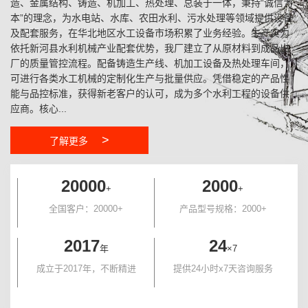
造、金属结构、铸造、机加工、热处理、总装于一体，秉持“诚信为
本”的理念，为水电站、水库、农田水利、污水处理等领域提供设备
及配套服务，在华北地区水工设备市场积累了业务经验。生产实力
依托新河县水利机械产业配套优势，我厂建立了从原材料到成品出
厂的质量管控流程。配备铸造生产线、机加工设备及热处理车间，
可进行各类水工机械的定制化生产与批量供应。凭借稳定的产品性
能与品控标准，获得新老客户的认可，成为多个水利工程的设备供
应商。核心...
>
了解更多
20000
2000
+
+
全国客户：20000+
产品型号规格：2000+
2017
24
年
×7
成立于2017年，不断精进
提供24小时x7天咨询服务