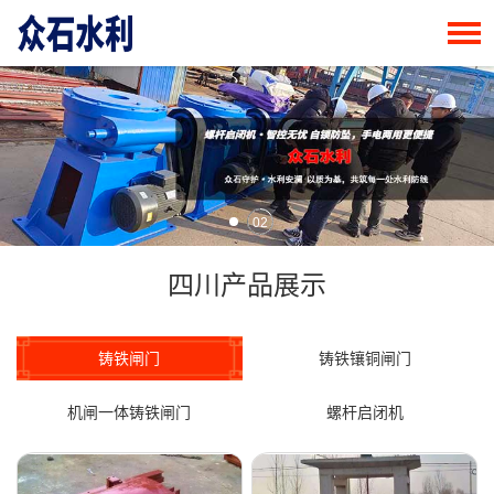
02
四川产品展示
铸铁闸门
铸铁镶铜闸门
机闸一体铸铁闸门
螺杆启闭机