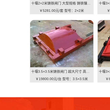
十堰2×2米铸铁闸门 大型规格 铸铁镶铜可选 高抗压 耐用 可报价
￥5281.00元/套
型号：2×2米
￥
十堰3.5×3.5米铸铁闸门 超大尺寸 高抗压 水利枢纽适用 支持直供｜一线实操级抗压屏障，适配大型水利枢纽的高性价比之选
￥19800.00元/台
型号：3.5×3.5米
￥6