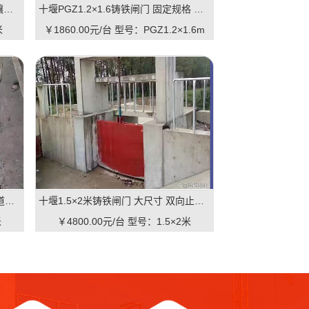
十堰1.2×1.2米铸铁闸门 中型规格 镶铜可选 渠道水库适用 品质有助于维持
十堰PGZ1.2×1.6铸铁闸门 固定规格 工业级品质 可定制 支持直供｜一线实操优选，适配中小型水利枢纽的高性价比之选
米
￥1860.00元/台
型号：PGZ1.2×1.6m
十堰2×1.5米铸铁闸门 方形结构 渠道适用 耐腐蚀 启闭灵活：高可靠·低维护·强适配的渠道核心控制阀
十堰1.5×2米铸铁闸门 大尺寸 双向止水 大型渠道 水库适用 质量可靠：一线实操级高性价比
米
￥4800.00元/台
型号：1.5×2米