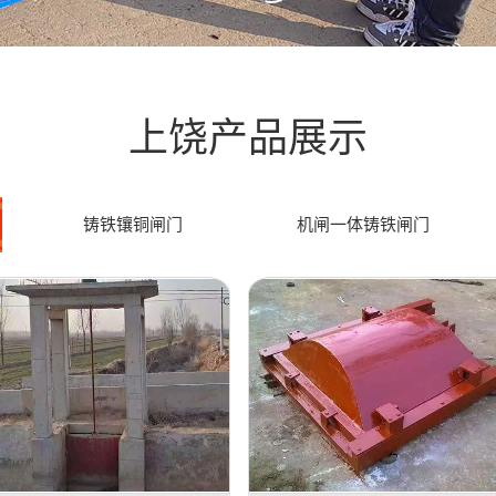
上饶产品展示
铸铁镶铜闸门
机闸一体铸铁闸门