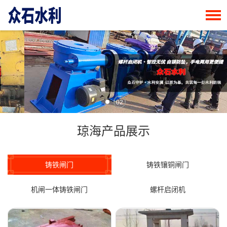
02
琼海产品展示
铸铁闸门
铸铁镶铜闸门
机闸一体铸铁闸门
螺杆启闭机