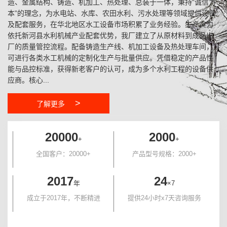
造、金属结构、铸造、机加工、热处理、总装于一体，秉持“诚信为
本”的理念，为水电站、水库、农田水利、污水处理等领域提供设备
及配套服务，在华北地区水工设备市场积累了业务经验。生产实力
依托新河县水利机械产业配套优势，我厂建立了从原材料到成品出
厂的质量管控流程。配备铸造生产线、机加工设备及热处理车间，
可进行各类水工机械的定制化生产与批量供应。凭借稳定的产品性
能与品控标准，获得新老客户的认可，成为多个水利工程的设备供
应商。核心...
>
了解更多
20000
2000
+
+
全国客户：20000+
产品型号规格：2000+
2017
24
年
×7
成立于2017年，不断精进
提供24小时x7天咨询服务