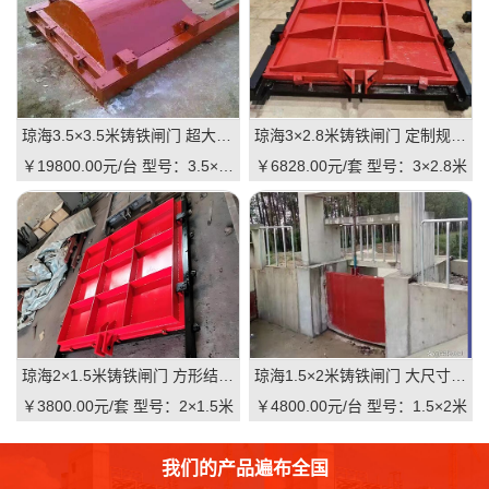
琼海3.5×3.5米铸铁闸门 超大尺寸 高抗压 水利枢纽适用 支持直供｜一线实操级抗压屏障，适配大型水利枢纽的高性价比之选
琼海3×2.8米铸铁闸门 定制规格 适配河道 抗压耐用 品质有助于维持｜一线实操定制，**匹配复杂水情
￥19800.00元/台
型号：3.5×3.5米
￥6828.00元/套
型号：3×2.8米
琼海2×1.5米铸铁闸门 方形结构 渠道适用 耐腐蚀 启闭灵活：高可靠·低维护·强适配的渠道核心控制阀
琼海1.5×2米铸铁闸门 大尺寸 双向止水 大型渠道 水库适用 质量可靠：一线实操级高性价比
￥3800.00元/套
型号：2×1.5米
￥4800.00元/台
型号：1.5×2米
我们的产品遍布全国