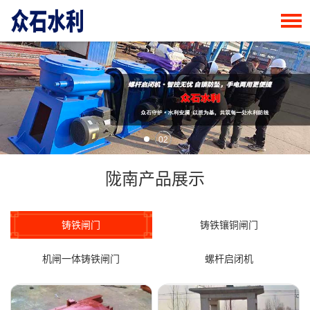
02
陇南产品展示
铸铁闸门
铸铁镶铜闸门
机闸一体铸铁闸门
螺杆启闭机