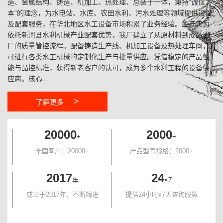
造、金属结构、铸造、机加工、热处理、总装于一体，秉持“诚信为
本”的理念，为水电站、水库、农田水利、污水处理等领域提供设备
及配套服务，在华北地区水工设备市场积累了业务经验。生产实力
依托新河县水利机械产业配套优势，我厂建立了从原材料到成品出
厂的质量管控流程。配备铸造生产线、机加工设备及热处理车间，
可进行各类水工机械的定制化生产与批量供应。凭借稳定的产品性
能与品控标准，获得新老客户的认可，成为多个水利工程的设备供
应商。核心...
>
了解更多
20000
2000
+
+
全国客户：20000+
产品型号规格：2000+
2017
24
年
×7
成立于2017年，不断精进
提供24小时x7天咨询服务