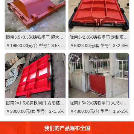
陇南3.5×3.5米铸铁闸门 超大尺寸 高抗压 水利枢纽适用 支持直供｜一线实操级抗压屏障，适配大型水利枢纽的高性价比之选
陇南3×2.8米铸铁闸门 定制规格 适配河道 抗压耐用 品质有助于维持｜一线实操定制，**匹配复杂水情
￥19800.00元/台
型号：3.5×3.5米
￥6828.00元/套
型号：3×2.8米
陇南2×1.5米铸铁闸门 方形结构 渠道适用 耐腐蚀 启闭灵活：高可靠·低维护·强适配的渠道核心控制阀
陇南1.5×2米铸铁闸门 大尺寸 双向止水 大型渠道 水库适用 质量可靠：一线实操级高性价比
￥3800.00元/套
型号：2×1.5米
￥4800.00元/台
型号：1.5×2米
我们的产品遍布全国