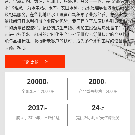
造、金属结构、铸造、机加工、热处理、总装于一体，秉持“诚信为
本”的理念，为水电站、水库、农田水利、污水处理等领域提供设备
及配套服务，在华北地区水工设备市场积累了业务经验。生产实力
依托新河县水利机械产业配套优势，我厂建立了从原材料到成品出
厂的质量管控流程。配备铸造生产线、机加工设备及热处理车间，
可进行各类水工机械的定制化生产与批量供应。凭借稳定的产品性
能与品控标准，获得新老客户的认可，成为多个水利工程的设备供
应商。核心...
>
了解更多
20000
2000
+
+
全国客户：20000+
产品型号规格：2000+
2017
24
年
×7
成立于2017年，不断精进
提供24小时x7天咨询服务