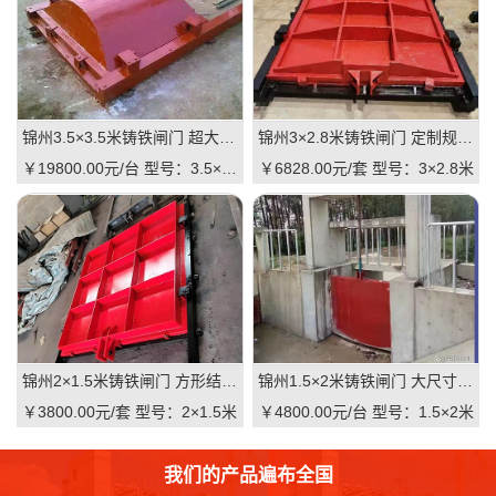
锦州3.5×3.5米铸铁闸门 超大尺寸 高抗压 水利枢纽适用 支持直供｜一线实操级抗压屏障，适配大型水利枢纽的高性价比之选
锦州3×2.8米铸铁闸门 定制规格 适配河道 抗压耐用 品质有助于维持｜一线实操定制，**匹配复杂水情
￥19800.00元/台
型号：3.5×3.5米
￥6828.00元/套
型号：3×2.8米
锦州2×1.5米铸铁闸门 方形结构 渠道适用 耐腐蚀 启闭灵活：高可靠·低维护·强适配的渠道核心控制阀
锦州1.5×2米铸铁闸门 大尺寸 双向止水 大型渠道 水库适用 质量可靠：一线实操级高性价比
￥3800.00元/套
型号：2×1.5米
￥4800.00元/台
型号：1.5×2米
我们的产品遍布全国