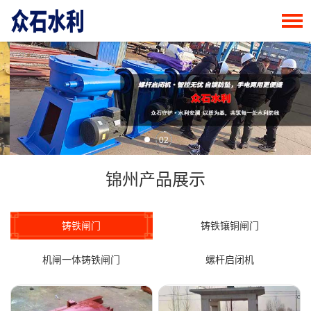
02
锦州产品展示
铸铁闸门
铸铁镶铜闸门
机闸一体铸铁闸门
螺杆启闭机