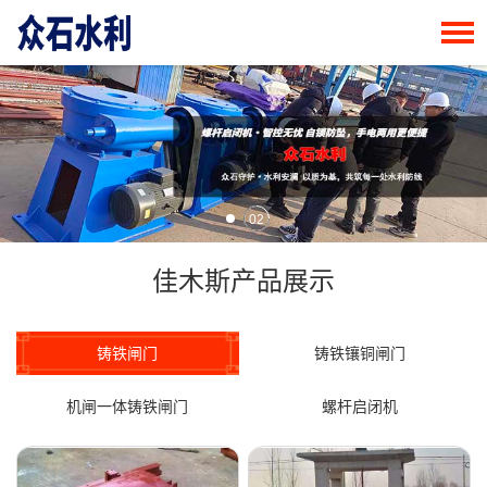
02
佳木斯产品展示
铸铁闸门
铸铁镶铜闸门
机闸一体铸铁闸门
螺杆启闭机