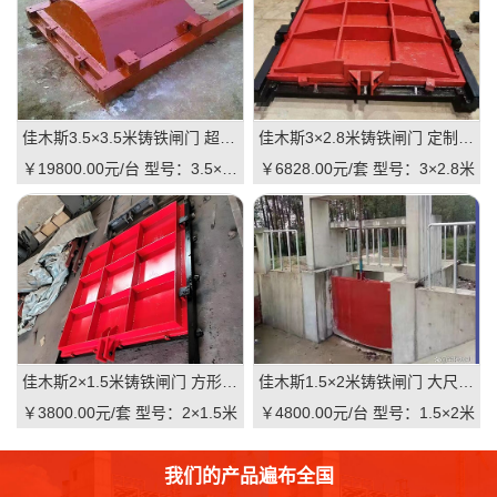
佳木斯3.5×3.5米铸铁闸门 超大尺寸 高抗压 水利枢纽适用 支持直供｜一线实操级抗压屏障，适配大型水利枢纽的高性价比之选
佳木斯3×2.8米铸铁闸门 定制规格 适配河道 抗压耐用 品质有助于维持｜一线实操定制，**匹配复杂水情
￥19800.00元/台
型号：3.5×3.5米
￥6828.00元/套
型号：3×2.8米
佳木斯2×1.5米铸铁闸门 方形结构 渠道适用 耐腐蚀 启闭灵活：高可靠·低维护·强适配的渠道核心控制阀
佳木斯1.5×2米铸铁闸门 大尺寸 双向止水 大型渠道 水库适用 质量可靠：一线实操级高性价比
￥3800.00元/套
型号：2×1.5米
￥4800.00元/台
型号：1.5×2米
我们的产品遍布全国