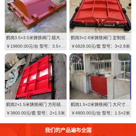
鹤岗3.5×3.5米铸铁闸门 超大尺寸 高抗压 水利枢纽适用 支持直供｜一线实操级抗压屏障，适配大型水利枢纽的高性价比之选
鹤岗3×2.8米铸铁闸门 定制规格 适配河道 抗压耐用 品质有助于维持｜一线实操定制，**匹配复杂水情
￥19800.00元/台
型号：3.5×3.5米
￥6828.00元/套
型号：3×2.8米
鹤岗2×1.5米铸铁闸门 方形结构 渠道适用 耐腐蚀 启闭灵活：高可靠·低维护·强适配的渠道核心控制阀
鹤岗1.5×2米铸铁闸门 大尺寸 双向止水 大型渠道 水库适用 质量可靠：一线实操级高性价比
￥3800.00元/套
型号：2×1.5米
￥4800.00元/台
型号：1.5×2米
我们的产品遍布全国