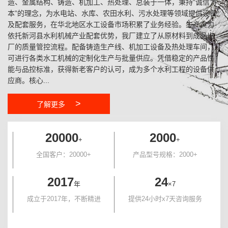
造、金属结构、铸造、机加工、热处理、总装于一体，秉持“诚信为
本”的理念，为水电站、水库、农田水利、污水处理等领域提供设备
及配套服务，在华北地区水工设备市场积累了业务经验。生产实力
依托新河县水利机械产业配套优势，我厂建立了从原材料到成品出
厂的质量管控流程。配备铸造生产线、机加工设备及热处理车间，
可进行各类水工机械的定制化生产与批量供应。凭借稳定的产品性
能与品控标准，获得新老客户的认可，成为多个水利工程的设备供
应商。核心...
>
了解更多
20000
2000
+
+
全国客户：20000+
产品型号规格：2000+
2017
24
年
×7
成立于2017年，不断精进
提供24小时x7天咨询服务