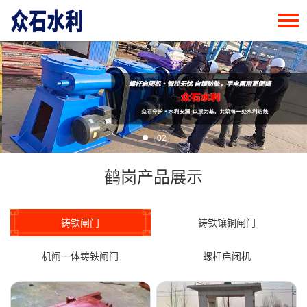
02
鹤岗产品展示
铸铁闸门
铸铁镶铜闸门
机闸一体铸铁闸门
螺杆启闭机