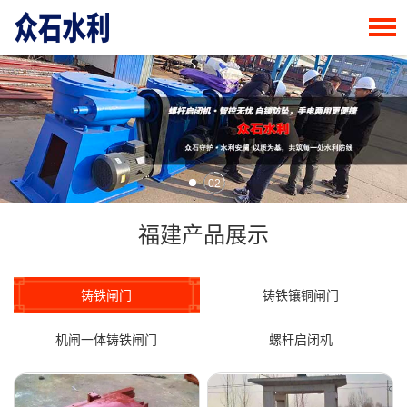
02
福建产品展示
铸铁闸门
铸铁镶铜闸门
机闸一体铸铁闸门
螺杆启闭机