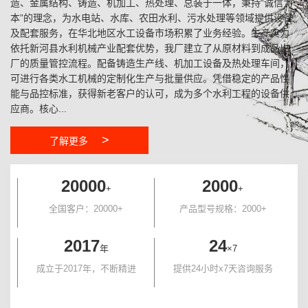
造、金属结构、铸造、机加工、热处理、总装于一体，秉持“诚信为
本”的理念，为水电站、水库、农田水利、污水处理等领域提供设备
及配套服务，在华北地区水工设备市场积累了业务经验。生产实力
依托新河县水利机械产业配套优势，我厂建立了从原材料到成品出
厂的质量管控流程。配备铸造生产线、机加工设备及热处理车间，
可进行各类水工机械的定制化生产与批量供应。凭借稳定的产品性
能与品控标准，获得新老客户的认可，成为多个水利工程的设备供
应商。核心...
>
了解更多
20000
2000
+
+
全国客户：20000+
产品型号规格：2000+
2017
24
年
×7
成立于2017年，不断精进
提供24小时x7天咨询服务