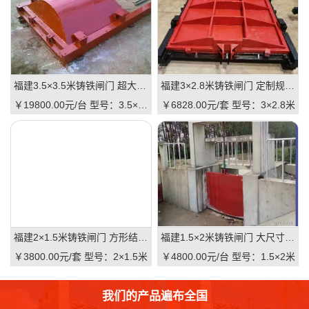
福建3.5×3.5米铸铁闸门 超大尺寸 高抗压 水利枢纽适用 支持直供｜一线实操级抗压屏障，适配大型水利枢纽的高性价比之选
福建3×2.8米铸铁闸门 定制规格 适配河道 抗压耐用 品质有助于维持｜一线实操定制，**匹配复杂水情
￥19800.00元/台
型号：3.5×3.5米
￥6828.00元/套
型号：3×2.8米
福建2×1.5米铸铁闸门 方形结构 渠道适用 耐腐蚀 启闭灵活：高可靠·低维护·强适配的渠道核心控制阀
福建1.5×2米铸铁闸门 大尺寸 双向止水 大型渠道 水库适用 质量可靠：一线实操级高性价比
￥3800.00元/套
型号：2×1.5米
￥4800.00元/台
型号：1.5×2米
我们的产品遍布全国