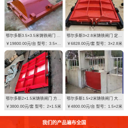
鄂尔多斯3.5×3.5米铸铁闸门 超大尺寸 高抗压 水利枢纽适用 支持直供｜一线实操级抗压屏障，适配大型水利枢纽的高性价比之选
鄂尔多斯3×2.8米铸铁闸门 定制规格 适配河道 抗压耐用 品质有助于维持｜一线实操定制，**匹配复杂水情
￥19800.00元/台
型号：3.5×3.5米
￥6828.00元/套
型号：3×2.8米
鄂尔多斯2×1.5米铸铁闸门 方形结构 渠道适用 耐腐蚀 启闭灵活：高可靠·低维护·强适配的渠道核心控制阀
鄂尔多斯1.5×2米铸铁闸门 大尺寸 双向止水 大型渠道 水库适用 质量可靠：一线实操级高性价比
￥3800.00元/套
型号：2×1.5米
￥4800.00元/台
型号：1.5×2米
我们的产品遍布全国