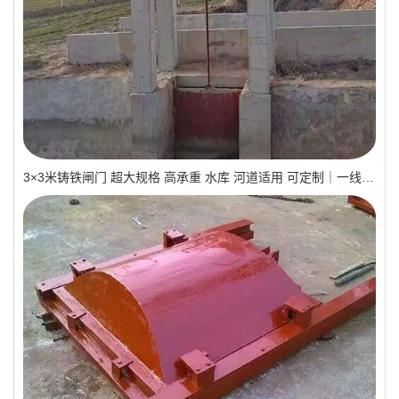
3×3米铸铁闸门 超大规格 高承重 水库 河道适用 可定制｜一线实操优选，抗压稳如磐石