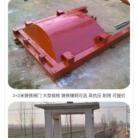
2×2米铸铁闸门 大型规格 铸铁镶铜可选 高抗压 耐用 可报价