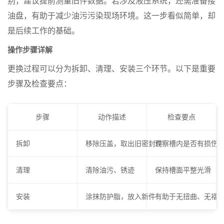
别，建议提前测量旧件数据。若涉及液压系统，还需准备接
油盘，有助于减少油污污染现场环境。这一步看似简单，却
是后续工作的基础。
操作步骤详解
更换过程可以分为拆卸、清理、安装三个环节。以下是重要
步骤及检查要点：
步骤
动作描述
检查要点
拆卸
移除压盖，取出旧密封件
观察槽内是否有损伤
清理
清除油污、锈迹
保持槽面平整光滑
安装
涂抹防护脂，放入新件
有助于无扭曲、无褶