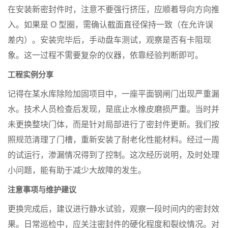
在安装新密封件时，注意不要强行挤压，应顺着导向方向推
入。如果是 O 型圈，需确认截面直径保持一致（在允许误
差内）。安装完毕后，手动盘车测试，观察是否有卡阻现
象。这一过程不需要复杂的仪器，依靠经验判断即可。
工程实例分享
记得在某水库除险加固项目中，一座平面钢闸门出现严重漏
水。技术人员检查后发现，是底止水橡皮磨损严重。当时并
未更换整块门体，而是针对局部进行了密封件更新。我们按
照规范清理了门槽，重新安装了耐老化性能材料。经过一周
的试运行，渗漏情况得到了控制。这次经历说明，及时处理
小问题，能有助于减少大故障的发生。
注意事项与维护建议
更换完成后，建议进行静水试验，观察一段时间内的密封效
果。日常巡检中，应关注密封件的硬化程度和裂纹情况。对