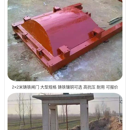
2×2米铸铁闸门 大型规格 铸铁镶铜可选 高抗压 耐用 可报价