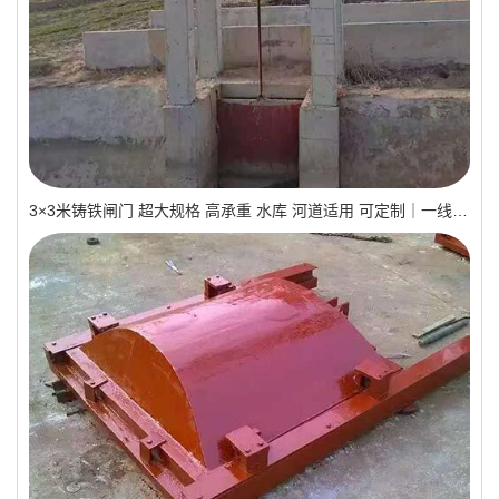
3×3米铸铁闸门 超大规格 高承重 水库 河道适用 可定制｜一线实操优选，抗压稳如磐石