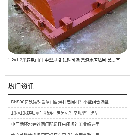
1.2×1.2米铸铁闸门 中型规格 镶铜可选 渠道水库适用 品质有助于维持
热门资讯
DN500铸铁镶铜圆闸门配螺杆启闭机？小型组合选型
1米×1米铸铁闸门配螺杆启闭机？常规型号选型
电厂循环水铸铁闸门配螺杆启闭机？工业级选型