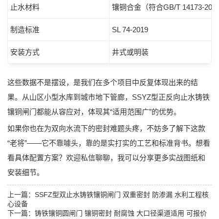
止水材料
镶铜合金（符合GB/T 14173-200
制造标准
SL 74-2019
安装方式
井式或明装
这些数据不是摆设，是我们在多个项目中反复体现出来的结
果。从山区小型水库到城市地下管廊，
SSYZ型正反向止水铸铁
镶铜闸门
都能从容应对，体现其“
适用范围广
”的优势。
如果你也在为双向水流下的密封难题头疼，不妨多了解下这款
“老将”——它不靠噱头，靠的是实打实的工艺和标准背书。想看
看具体配置方案？欢迎私信聊聊，我可以分享更多实战图纸和
安装细节。
上一篇：
SSFZ型双止水铸铁镶铜闸门 双重密封 防渗漏 水利工程核
心设备
下一篇：
铸铁镶铜圆闸门 镶铜密封 耐腐蚀 大口径渠道适用 可报价