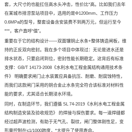
套，大尺寸的也能扛住高水头冲击，性价比*高。比如我们去年
在某城市排涝泵站项目中，选用的是Φ1200mm、工作压力
0.6MPa的型号，整套设备含安装费不到两万元，但运行至今
***，客户直呼“值”。
重要在于它的结构设计——双面镶铜止水条+整体铸造闸板，维
持的正反双向密封。我在多个项目中体现过：无论是进水还是
排水状态，只要启闭到位，密封性能长期稳定。这背后有标准
支撑：
GB/T 14173-2008《水利水电工程金属结构通用技术条
件》
明确要求闸门止水装置应具备抗压、耐磨、耐腐蚀特性，
而我们这款闸门采用的铜合金止水条完全符合该标准对材料性
能的要求，尤其适合长期浸水环境。
同时，在制造环节，我们遵循
SL 74-2019《水利水电工程金属
结构制造安装及验收规范》
的焊接与探伤要求。每一道焊缝都
经过超声波检测，有助于无气孔、裂纹，闸门整体刚性足，变
形量控制在≤1/1000跨度，*大提升了使用寿命。