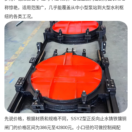
称惊艳，
适用范围广
，几乎能覆盖从中小型泵站到大型水利枢
纽的各类工况。
先说价格，根据材质和规格不同，
SSYZ型正反向止水铸铁镶铜
闸门
的价格区间为386元至42800元。小口径的可做控制阀配