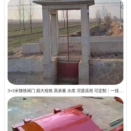
3×3米铸铁闸门 超大规格 高承重 水库 河道适用 可定制｜一线实操优选，抗压稳如磐石