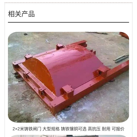
相关产品
2×2米铸铁闸门 大型规格 铸铁镶铜可选 高抗压 耐用 可报价