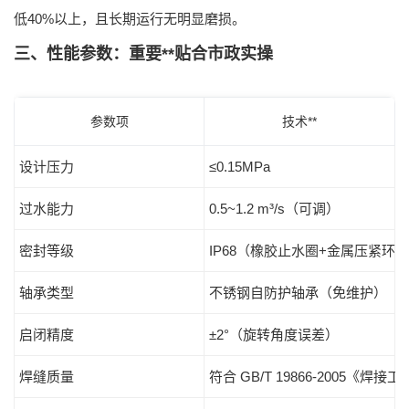
低40%以上
，且长期运行无明显磨损。
三、性能参数：重要**贴合市政实操
参数项
技术**
设计压力
≤0.15MPa
过水能力
0.5~1.2 m³/s（可调）
密封等级
IP68（橡胶止水圈+金属压紧环）
轴承类型
不锈钢自防护轴承（免维护）
启闭精度
±2°（旋转角度误差）
焊缝质量
符合
GB/T 19866-2005《焊