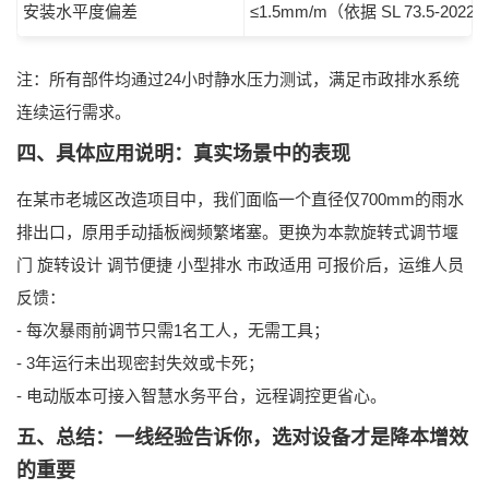
安装水平度偏差
≤1.5mm/m（依据
SL 73.5-2022
注：所有部件均通过24小时静水压力测试，满足市政排水系统
连续运行需求。
四、具体应用说明：真实场景中的表现
在某市老城区改造项目中，我们面临一个直径仅700mm的雨水
排出口，原用手动插板阀频繁堵塞。更换为本款
旋转式调节堰
门 旋转设计 调节便捷 小型排水 市政适用 可报价
后，运维人员
反馈：
- 每次暴雨前调节只需1名工人，无需工具；
- 3年运行未出现密封失效或卡死；
- 电动版本可接入智慧水务平台，远程调控更省心。
五、总结：一线经验告诉你，选对设备才是降本增效
的重要