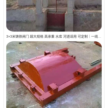
3×3米铸铁闸门 超大规格 高承重 水库 河道适用 可定制｜一线实操优选，抗压稳如磐石