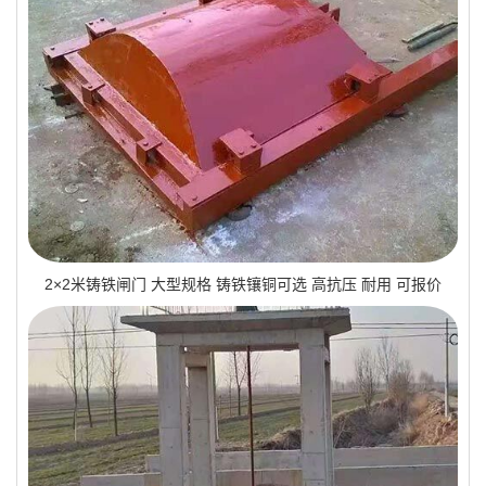
2×2米铸铁闸门 大型规格 铸铁镶铜可选 高抗压 耐用 可报价