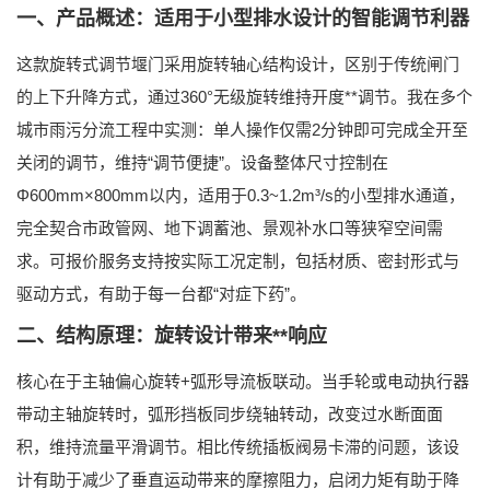
一、产品概述：适用于小型排水设计的智能调节利器
这款旋转式调节堰门采用
旋转轴心结构设计
，区别于传统闸门
的上下升降方式，通过360°无级旋转维持开度**调节。我在多个
城市雨污分流工程中实测：
单人操作仅需2分钟即可完成全开至
关闭的调节
，维持“调节便捷”。设备整体尺寸控制在
Φ600mm×800mm以内，适用于0.3~1.2m³/s的小型排水通道，
完全契合市政管网、地下调蓄池、景观补水口等狭窄空间需
求。
可报价
服务支持按实际工况定制，包括材质、密封形式与
驱动方式，有助于每一台都“对症下药”。
二、结构原理：旋转设计带来**响应
核心在于
主轴偏心旋转+弧形导流板联动
。当手轮或电动执行器
带动主轴旋转时，弧形挡板同步绕轴转动，改变过水断面面
积，维持流量平滑调节。相比传统插板阀易卡滞的问题，该设
计有助于减少了垂直运动带来的摩擦阻力，
启闭力矩有助于降