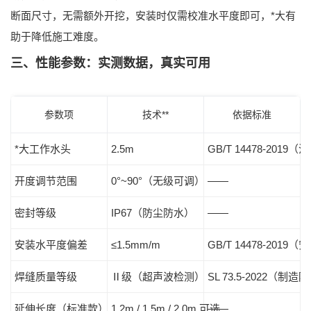
断面尺寸，无需额外开挖，安装时仅需校准水平度即可，*大有
助于降低施工难度。
三、性能参数：实测数据，真实可用
参数项
技术**
依据标准
*大工作水头
2.5m
GB/T 14478-
开度调节范围
0°~90°（无级可调）
——
密封等级
IP67（防尘防水）
——
安装水平度偏差
≤1.5mm/m
GB/T 14478-201
焊缝质量等级
Ⅱ级（超声波检测）
SL 73.5-2022（
延伸长度（标准款）
1.2m / 1.5m / 2.0m 可选
——