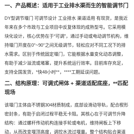
一、产品概述：适用于工业排水渠而生的智能调节门
DY型调节堰门 可调节设计 工业排水 渠道适用 有现货
，是我近
年来在多个市政与工业项目中反复体现的成熟型号。它采用模
块化设计，核心优势在于“可调”，通过手动或电动调节机构，维
持堰门开度在0°~90°之间无级调节，轻松应对不同工况下的排
水需求。区别于传统固定堰门，它能根据水量变化动态调整，
有助于减少溢流或堵塞，提升系统运行效率。目前库存充足，
支持全国发货，*快48小时**，****工期延误问题。
二、结构原理：可调式闸体 + 渠道适配底座，**匹配
现场
该堰门主体由不锈钢304材质制成，底部设滑动导轨，配合楔形
密封条，有助于启闭过程平稳无卡阻。其核心在于
可调节升降
结构
：通过螺杆传动机构连接手轮或电机，维持闸板上下移
动，从而改变堰顶高度，调控水流过堰量。整个结构贴合渠道