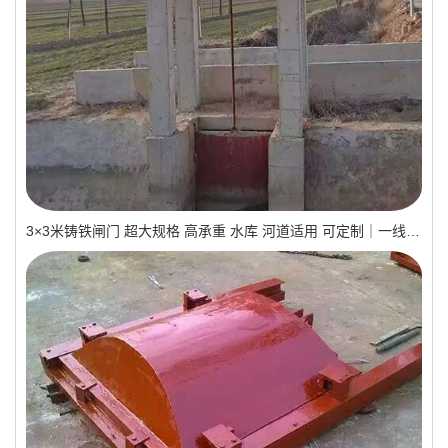
3×3米铸铁闸门 超大规格 高承重 水库 河道适用 可定制｜一线实操优选，抗压稳如磐石