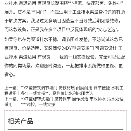
业排水 渠道适用 有现货
长期围绕“**控流、快速部署、免维护”
展开。它不是“**闸门”，而是适用于工业排水渠量身打造的有助
于解决方案。我见过太多项目因选型不当导致后期频繁维修，
而这款设备，正是我在多个项目中反复体现后的“安心之选”。
如果你也在为渠道排水不稳、调节困难发愁，不妨试试这款已
有现货、价格透明、安装简便的
DY型调节堰门 可调节设计 工
业排水 渠道适用 有现货
——我的一线实操经验，完全可以适配
你的同类场景。欢迎随时沟通，一起把排水系统做得更稳、更
省心。
上一篇：
TYZ型铸铁调节堰门 铸铁材质 耐腐耐用 调节便捷 水利工
程适用｜多年一线实操**，高性价比水利启闭优选
下一篇：
YXT型旋转式堰门 旋转调节 操作灵活 市政排水 污水处理
适用——****调控，一线实操
相关产品