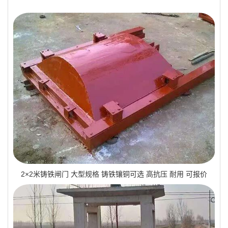
2×2米铸铁闸门 大型规格 铸铁镶铜可选 高抗压 耐用 可报价