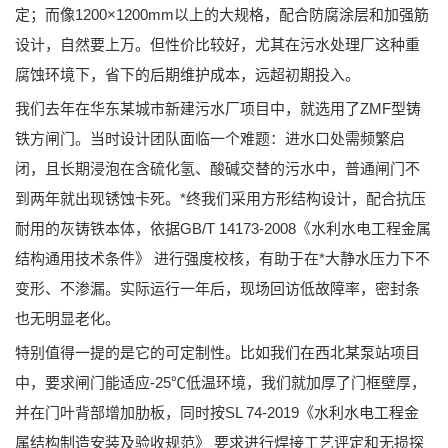
定；而像1200×1200mm以上的大规格，配合防腐涂层和加强筋
设计，自然要上万。但性价比较好，尤其在污水处理厂这种重
腐蚀环境下，省下的后期维护成本，远超初期投入。
我们去年在华东某城市新建污水厂项目中，就选用了
ZMF型铸
铁方闸门
。当时设计团队面临一个难题：进水口处需频繁启
闭，且长期浸泡在含硫化氢、酸碱交替的污水中，普通闸门不
到两年就出现锈蚀卡死。*终我们采用
方形结构
设计，配合
抗压
耐用
的灰铸铁本体，依据
GB/T 14173-2008《水利水电工程金属
结构通用技术条件》
进行强度校核，有助于在*大静水压力下不
变形、不渗漏。实际运行一年后，现场回访低故障率，密封条
也无明显老化。
特别值得一提的是它的
可定制性
。比如我们在西北某泵站项目
中，要求闸门能适应-25℃低温环境，我们就加厚了门框壁厚，
并在门叶背部增加肋板，同时按
SL 74-2019《水利水电工程金
属结构制造安装及验收规范》
要求进行焊接工艺评定和无损探