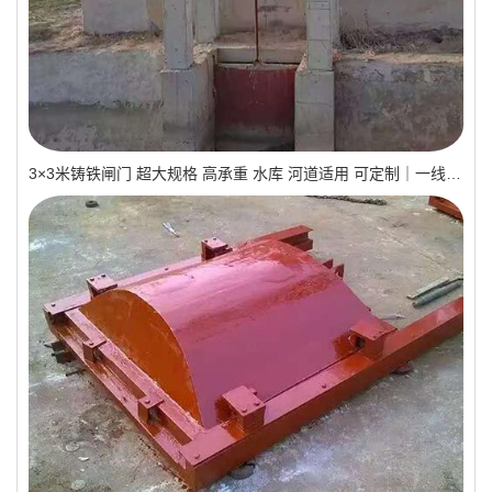
3×3米铸铁闸门 超大规格 高承重 水库 河道适用 可定制｜一线实操优选，抗压稳如磐石