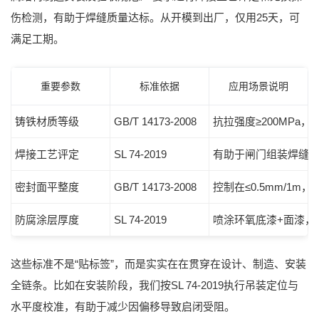
伤检测，有助于焊缝质量达标。从开模到出厂，仅用25天，可
满足工期。
重要参数
标准依据
应用场景说明
铸铁材质等级
GB/T 14173-2008
抗拉强度≥200MPa
焊接工艺评定
SL 74-2019
有助于闸门组装焊缝
密封面平整度
GB/T 14173-2008
控制在≤0.5mm/1m
防腐涂层厚度
SL 74-2019
喷涂环氧底漆+面漆，干
这些标准不是“贴标签”，而是实实在在贯穿在设计、制造、安装
全链条。比如在安装阶段，我们按
SL 74-2019
执行吊装定位与
水平度校准，有助于减少因偏移导致启闭受阻。