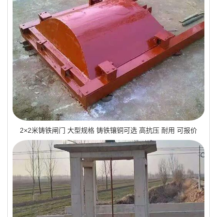
2×2米铸铁闸门 大型规格 铸铁镶铜可选 高抗压 耐用 可报价