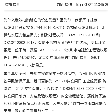
焊缝检测
超声探伤（执行 GB/T 11345-20
为什么我敢拍胸脯它的设备质量？因为每一步都严守规范——
从设计阶段就按
SL 744-2016《水工建筑物荷载设计规范》
计
算动水压力和启闭力；制造过程执行
DB32/T 1712-2011
和
DB13/T 2802-2018
，有助于结构强度与密封性达标；安装环节
更是一丝不苟，遵循
SL/T 223-2025《水利水电建设工程验收规
程》
进行分项验收，尤其对焊缝质量进行超声检测（
GB/T
11345-2023
），杜*隐患。
举个真实案例：去年在安徽某排涝站改造中，原闸门因长期锈
蚀导致渗漏严重。我们更换为
SYZ600铸铁闸门 工业级镶铜 防
渗漏 可定制 支持直供
，不仅通过了
DB34/T 3589-2020《水工
铸铁闸门制造、安装及验收规程》
的全流程检验，还维持了连
续72小时满负荷运行无滴漏。客户反馈：“以前一到雨季就提心
吊胆，现在终于睡得踏实了。”