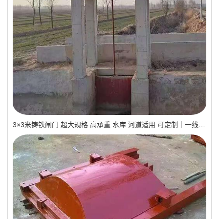
3×3米铸铁闸门 超大规格 高承重 水库 河道适用 可定制｜一线实操优选，抗压稳如磐石