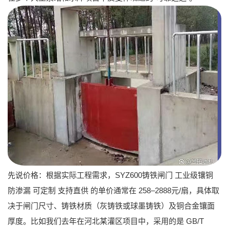
先说价格：根据实际工程需求，
SYZ600铸铁闸门 工业级镶铜
防渗漏 可定制 支持直供
的单价通常在
258–2888元/扇
，具体取
决于闸门尺寸、铸铁材质（灰铸铁或球墨铸铁）及铜合金镶面
厚度。比如我们去年在河北某灌区项目中，采用的是
GB/T