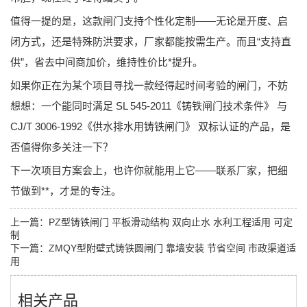
值得一提的是，这款闸门支持
个性化定制
——无论是开度、启
闭方式，还是特殊防洪要求，厂家都能按需生产。而且“支持直
供”，省去中间商加价，维持性价比*提升。
如果你正在为某个项目寻找一款经得起时间考验的闸门，不妨
想想：一个能同时满足
SL 545-2011《铸铁闸门技术条件》
与
CJ/T 3006-1992《供水排水用铸铁闸门》
双标认证的产品，是
否值得你多关注一下？
下一次项目方案会上，也许你就能用上它——
联系厂家，把细
节做到**，才是的专注。
上一篇：
PZ型铸铁闸门 平板滑动结构 双向止水 水利工程适用 可定
制
下一篇：
ZMQY型附壁式铸铁圆闸门 靠墙安装 节省空间 市政渠道适
用
相关产品