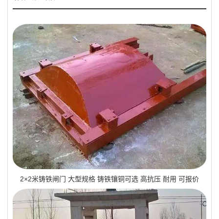
2×2米铸铁闸门 大型规格 铸铁镶铜可选 高抗压 耐用 可报价