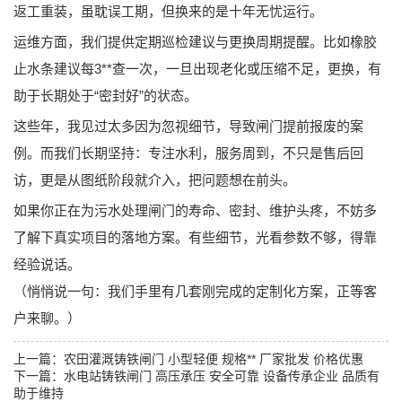
返工重装，虽耽误工期，但换来的是十年无忧运行。
运维方面，我们提供定期巡检建议与更换周期提醒。比如橡胶
止水条建议每3**查一次，一旦出现老化或压缩不足，更换，有
助于长期处于“密封好”的状态。
这些年，我见过太多因为忽视细节，导致闸门提前报废的案
例。而我们长期坚持：
专注水利，服务周到
，不只是售后回
访，更是从图纸阶段就介入，把问题想在前头。
如果你正在为污水处理闸门的寿命、密封、维护头疼，不妨多
了解下真实项目的落地方案。有些细节，光看参数不够，得靠
经验说话。
（悄悄说一句：我们手里有几套刚完成的定制化方案，正等客
户来聊。）
上一篇：
农田灌溉铸铁闸门 小型轻便 规格** 厂家批发 价格优惠
下一篇：
水电站铸铁闸门 高压承压 安全可靠 设备传承企业 品质有
助于维持