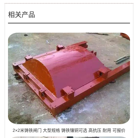
相关产品
2×2米铸铁闸门 大型规格 铸铁镶铜可选 高抗压 耐用 可报价