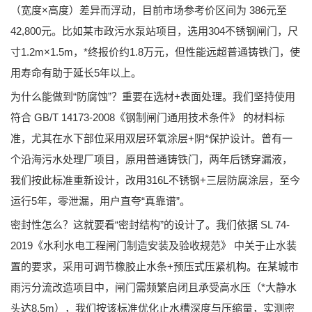
（宽度×高度）差异而浮动，目前市场参考价区间为
386元至
42,800元
。比如某市政污水泵站项目，选用304不锈钢闸门，尺
寸1.2m×1.5m，*终报价约1.8万元，但性能远超普通铸铁门，使
用寿命有助于延长5年以上。
为什么能做到“防腐蚀”？重要在选材+表面处理。我们坚持使用
符合
GB/T 14173-2008《钢制闸门通用技术条件》
的材料标
准，尤其在水下部位采用双层环氧涂层+阴*保护设计。曾有一
个沿海污水处理厂项目，原用普通铸铁门，两年后锈穿漏液，
我们按此标准重新设计，改用316L不锈钢+三层防腐涂层，至今
运行5年，零泄漏，用户直夸“真靠谱”。
密封性怎么？这就要看“密封结构”的设计了。我们依据
SL 74-
2019《水利水电工程闸门制造安装及验收规范》
中关于止水装
置的要求，采用可调节橡胶止水条+预压式压紧机构。在某城市
雨污分流改造项目中，闸门需频繁启闭且承受高水压（*大静水
头达8.5m），我们按该标准优化止水槽深度与压缩量，实测密