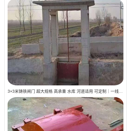
3×3米铸铁闸门 超大规格 高承重 水库 河道适用 可定制｜一线实操优选，抗压稳如磐石