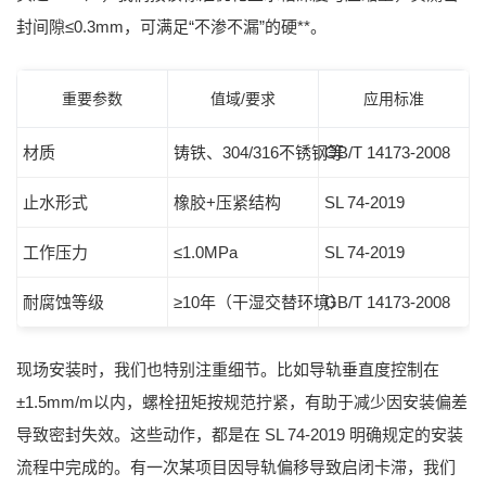
封间隙≤0.3mm，可满足“不渗不漏”的硬**。
重要参数
值域/要求
应用标准
材质
铸铁、304/316不锈钢等
GB/T 14173-2008
止水形式
橡胶+压紧结构
SL 74-2019
工作压力
≤1.0MPa
SL 74-2019
耐腐蚀等级
≥10年（干湿交替环境）
GB/T 14173-2008
现场安装时，我们也特别注重细节。比如导轨垂直度控制在
±1.5mm/m以内，螺栓扭矩按规范拧紧，有助于减少因安装偏差
导致密封失效。这些动作，都是在
SL 74-2019
明确规定的安装
流程中完成的。有一次某项目因导轨偏移导致启闭卡滞，我们