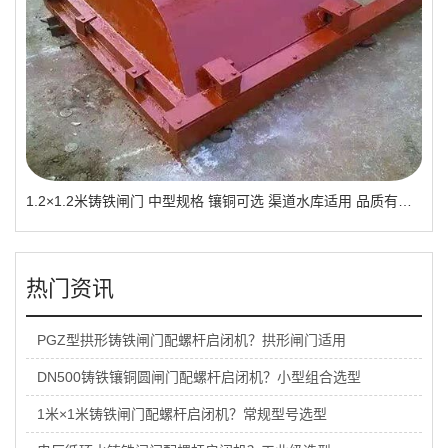
1.2×1.2米铸铁闸门 中型规格 镶铜可选 渠道水库适用 品质有助于维持
热门资讯
PGZ型拱形铸铁闸门配螺杆启闭机？拱形闸门适用
DN500铸铁镶铜圆闸门配螺杆启闭机？小型组合选型
1米×1米铸铁闸门配螺杆启闭机？常规型号选型