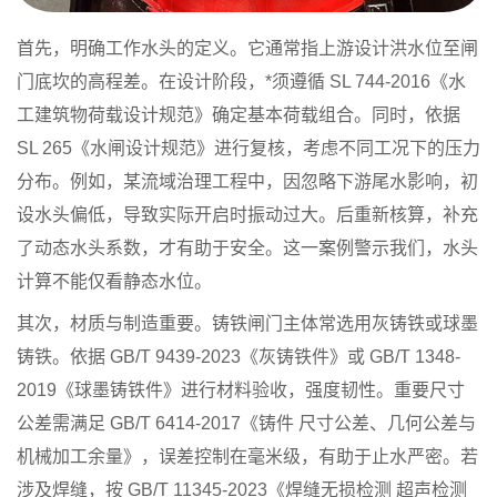
首先，明确工作水头的定义。它通常指上游设计洪水位至闸
门底坎的高程差。在设计阶段，*须遵循 SL 744-2016《水
工建筑物荷载设计规范》确定基本荷载组合。同时，依据
SL 265《水闸设计规范》进行复核，考虑不同工况下的压力
分布。例如，某流域治理工程中，因忽略下游尾水影响，初
设水头偏低，导致实际开启时振动过大。后重新核算，补充
了动态水头系数，才有助于安全。这一案例警示我们，水头
计算不能仅看静态水位。
其次，材质与制造重要。铸铁闸门主体常选用灰铸铁或球墨
铸铁。依据 GB/T 9439-2023《灰铸铁件》或 GB/T 1348-
2019《球墨铸铁件》进行材料验收，强度韧性。重要尺寸
公差需满足 GB/T 6414-2017《铸件 尺寸公差、几何公差与
机械加工余量》，误差控制在毫米级，有助于止水严密。若
涉及焊缝，按 GB/T 11345-2023《焊缝无损检测 超声检测