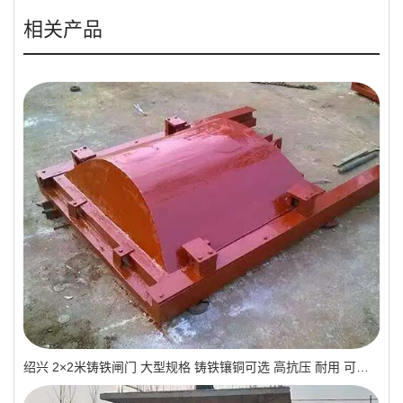
相关产品
绍兴 2×2米铸铁闸门 大型规格 铸铁镶铜可选 高抗压 耐用 可报价