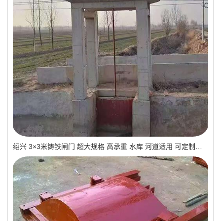
绍兴 3×3米铸铁闸门 超大规格 高承重 水库 河道适用 可定制｜一线实操优选，抗压稳如磐石