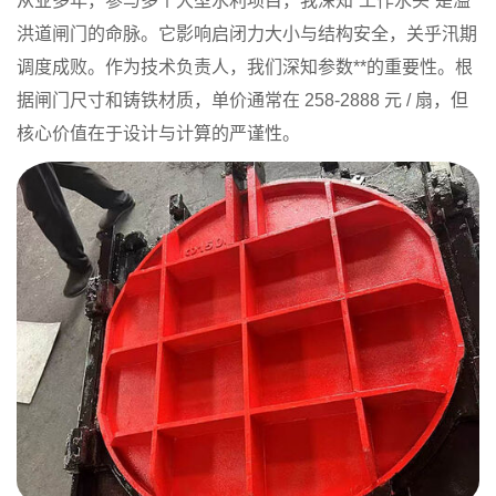
从业多年，参与多个大型水利项目，我深知“工作水头”是溢
洪道闸门的命脉。它影响启闭力大小与结构安全，关乎汛期
调度成败。作为技术负责人，我们深知参数**的重要性。根
据闸门尺寸和铸铁材质，单价通常在 258-2888 元 / 扇，但
核心价值在于设计与计算的严谨性。