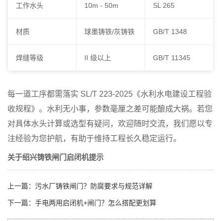
工作水头
10m - 50m
SL 265
材质
球墨铸铁/灰铸铁
GB/T 1348
焊缝等级
II 级以上
GB/T 11345
每一道工序都需落实 SL/T 223-2025《水利水电建设工程验
收规程》。水利无小事，参数毫厘之差可能酿成大祸。若您
对具体水头计算或选型有疑问，欢迎随时交流，我们愿以专
注经验为您护航，有助于维持工程长久稳定运行。
关于绍兴铸铁闸门启闭机提示
上一篇：
污水厂铸铁闸门？防腐要求与规范详解
下一篇：
手电两用启闭机+闸门？怎么搭配更划算