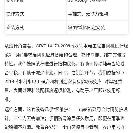
整机重量
38～95kg（依规格）
操作方式
手推式，无动力驱动
安装方式
墙面/墩体固定安装
从设计角度看，
GB/T 14173-2008《水利水电工程启闭机设计规
范》
明确要求启闭机应具备结构合理、操作简便、维护方便等
特性。我们按照该标准进行结构优化，有助于传动轴与齿轮啮
合平稳，有助于减少卡滞。同时，在制造环节，我们依据
SL 74-
2019《水利水电工程启闭机制造安装及验收规范》
对焊缝质
量、表面处理和装配精度逐项检测，有助于出厂即达使用标
准。
运维方面，这套设备几乎“零维护”——齿轮箱采用全封闭防护设
计，三年内无需加油；手柄防滑涂层经久耐用，即便在雨季也
能稳握不打滑。我曾在浙江一个山区项目中看到，农户用它连