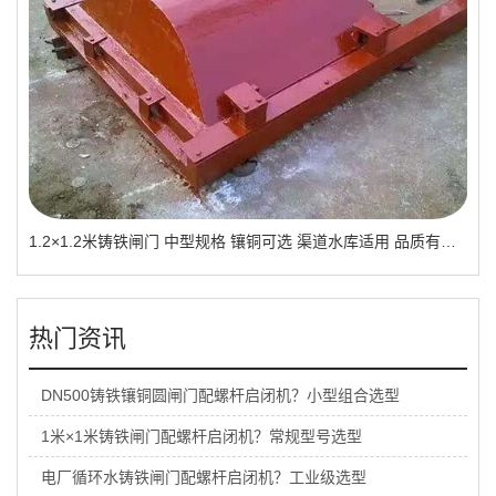
1.2×1.2米铸铁闸门 中型规格 镶铜可选 渠道水库适用 品质有助于维持
热门资讯
DN500铸铁镶铜圆闸门配螺杆启闭机？小型组合选型
1米×1米铸铁闸门配螺杆启闭机？常规型号选型
电厂循环水铸铁闸门配螺杆启闭机？工业级选型