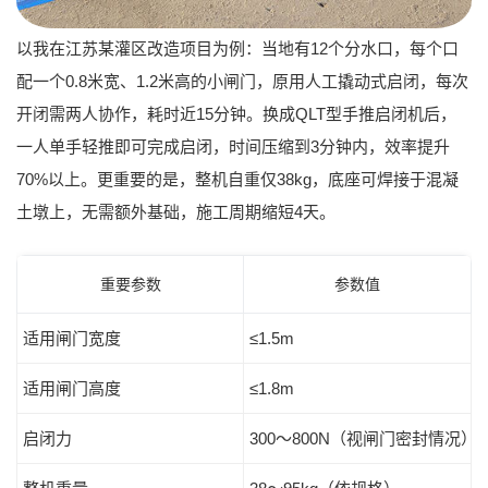
以我在江苏某灌区改造项目为例：当地有12个分水口，每个口
配一个0.8米宽、1.2米高的小闸门，原用人工撬动式启闭，每次
开闭需两人协作，耗时近15分钟。换成
QLT型手推启闭机
后，
一人单手轻推即可完成启闭，时间压缩到3分钟内，效率提升
70%以上。更重要的是，整机自重仅38kg，底座可焊接于混凝
土墩上，无需额外基础，施工周期缩短4天。
重要参数
参数值
适用闸门宽度
≤1.5m
适用闸门高度
≤1.8m
启闭力
300～800N（视闸门密封情况）