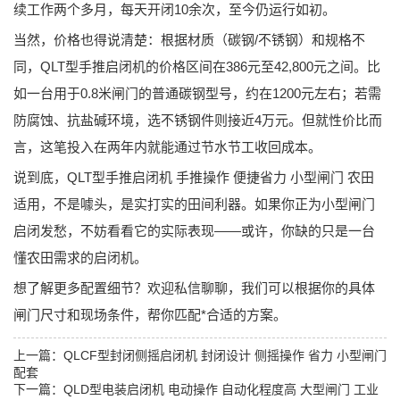
续工作两个多月，每天开闭10余次，至今仍运行如初。
当然，价格也得说清楚：根据材质（碳钢/不锈钢）和规格不
同，
QLT型手推启闭机
的价格区间在386元至42,800元之间。比
如一台用于0.8米闸门的普通碳钢型号，约在1200元左右；若需
防腐蚀、抗盐碱环境，选不锈钢件则接近4万元。但就性价比而
言，这笔投入在两年内就能通过节水节工收回成本。
说到底，
QLT型手推启闭机 手推操作 便捷省力 小型闸门 农田
适用
，不是噱头，是实打实的田间利器。如果你正为小型闸门
启闭发愁，不妨看看它的实际表现——或许，你缺的只是一台
懂农田需求的启闭机。
想了解更多配置细节？欢迎私信聊聊，我们可以根据你的具体
闸门尺寸和现场条件，帮你匹配*合适的方案。
上一篇：
QLCF型封闭侧摇启闭机 封闭设计 侧摇操作 省力 小型闸门
配套
下一篇：
QLD型电装启闭机 电动操作 自动化程度高 大型闸门 工业