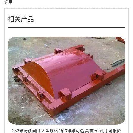
适用
相关产品
2×2米铸铁闸门 大型规格 铸铁镶铜可选 高抗压 耐用 可报价