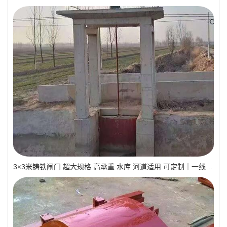
3×3米铸铁闸门 超大规格 高承重 水库 河道适用 可定制｜一线实操优选，抗压稳如磐石