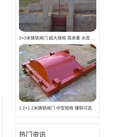
3×3米铸铁闸门 超大规格 高承重 水库 河道适用 可定制｜一线实操优选，抗压稳如磐石
1.2×1.2米铸铁闸门 中型规格 镶铜可选 渠道水库适用 品质有助于维持
热门资讯