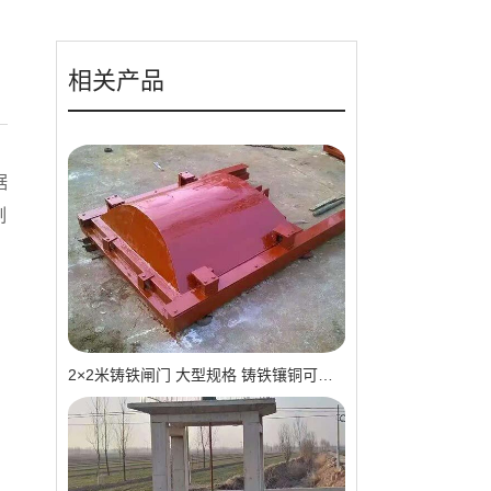
相关产品
据
制
2×2米铸铁闸门 大型规格 铸铁镶铜可选 高抗压 耐用 可报价