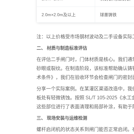
2.0m×2.0m及以上
球墨铸铁
注：以上价格受市场钢材波动及二手设备实际
二、 材质与制造标准评估
在评估二手闸门时，门体材质是核心。我们通常会依
砂眼或裂纹。在制造阶段，该标准帮助确认铸铁的
术条件》，我们在验收环节会检查闸门的密封
分享一个实际案例。在某灌区渠道改造中，我
板处有轻微锈蚀。按照 SL/T 105-202
这些部位进行了表面清理和局部补涂，有助于
三、 现场安装与运维检测
螺杆启闭机的状态关系到闸门能否正常启闭。在安