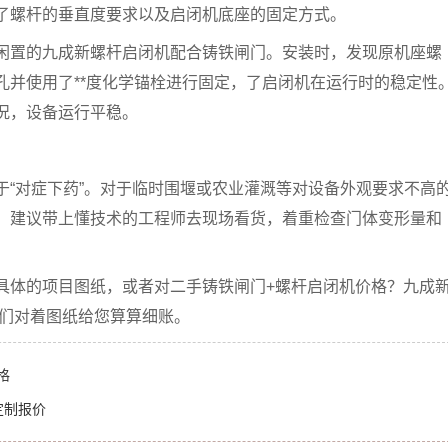
了螺杆的垂直度要求以及启闭机底座的固定方式。
闲置的九成新螺杆启闭机配合铸铁闸门。安装时，发现原机座螺
孔并使用了**度化学锚栓进行固定，了启闭机在运行时的稳定性
况，设备运行平稳。
于“对症下药”。对于临时围堰或农业灌溉等对设备外观要求不高
，建议带上懂技术的工程师去现场看货，着重检查门体变形量和
具体的项目图纸，或者对二手铸铁闸门+螺杆启闭机价格？九成
我们对着图纸给您算算细账。
格
定制报价