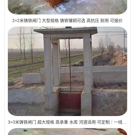
2×2米铸铁闸门 大型规格 铸铁镶铜可选 高抗压 耐用 可报价
3×3米铸铁闸门 超大规格 高承重 水库 河道适用 可定制｜一线实操优选，抗压稳如磐石