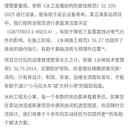
理需要重视，参照《水工金属结构防腐蚀规范》SL 105-
2025 进行涂装，能有助于延长设备寿命。某沿海泵站项目
中，我们按照该规范进行表面清洁度评定
（GB/T8923.1~8923.4），有助于降低了盐雾腐蚀对电气元
件的影响。在施工阶段，《水闸施工规范》SL 27 也提供了
具体的操作指引，有助于基础浇筑与预埋件位置**。
项目交付后的运维管理更是长久之计。依据《水闸技术管理
规》SL75-2014，定期防护导轨、检查钢丝绳磨损情况是*
须的。只有将设计、制造、安装、运维全流程标准化，才能
有助于减少“小马拉大车”或“大材小用”的尴尬局面。
水利工程无小事，每一个参数的背后都承载着责任。如果您
在泵站改造或新建项目中遇到启闭机选型困惑，欢迎随时交
流探讨，我们将基于十余年的实战经验为您提供更**的有助
于解决方案。