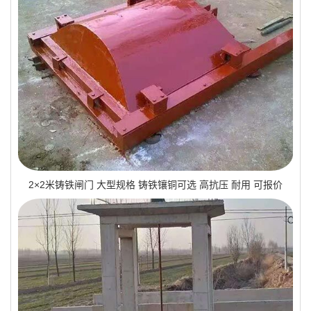
2×2米铸铁闸门 大型规格 铸铁镶铜可选 高抗压 耐用 可报价