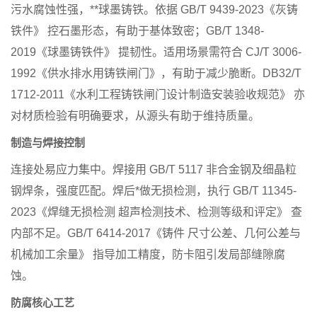
污水腐蚀性强，**球墨铸铁。依据
GB/T 9439-2023《灰铸
铁件》
控石墨形态，有助于基体致密；
GB/T 1348-
2019《球墨铸铁件》
提韧性。适用场景需符合
CJ/T 3006-
1992《供水排水用铸铁闸门》
，有助于减少脆断。
DB32/T
1712-2011《水利工程铸铁闸门设计制造安装验收规范》
亦
对材质检验有明确要求，从源头有助于维持质量。
制造与焊接控制
连接处易应力集中。焊接用
GB/T 5117 非合金钢及细晶粒
钢焊条
，强度匹配。焊后*做无损检测，执行
GB/T 11345-
2023《焊缝无损检测 超声检测技术、检测等级和评定》
查
内部不足。
GB/T 6414-2017《铸件 尺寸公差、几何公差与
机械加工余量》
指导加工精度，防卡阻引发局部缝隙腐
蚀。
防腐核心工艺