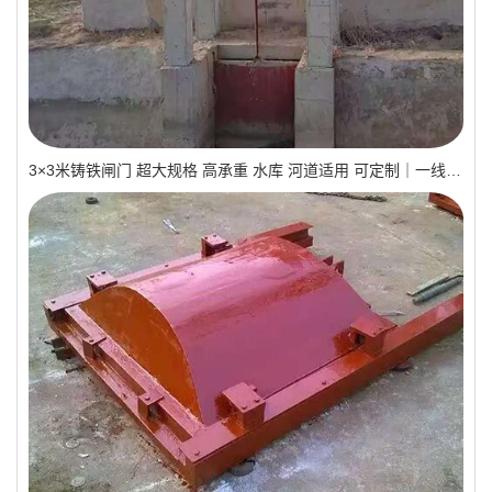
3×3米铸铁闸门 超大规格 高承重 水库 河道适用 可定制｜一线实操优选，抗压稳如磐石