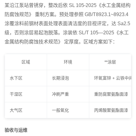
某沿江泵站曾锈穿，整改后依
SL 105-2025《水工金属结构
防腐蚀规范》
重制方案。预处理参照
GB/T8923.1~8923.4
涂覆涂料前钢材表面处理表面清洁度的目视评定
，达 Sa2.5
级，否则涂层易起泡脱落。涂装依
SL/T 105—2025《水工
金属结构防腐蚀技术规范》
定厚度。区域方案如下：
区域
环境
**涂层
水下区
长期浸泡
环氧富锌 + 云铁中间
干湿区
冲刷严重
重防腐聚氨酯面漆
大气区
一般氧化
丙烯酸聚氨酯面漆
验收与运维