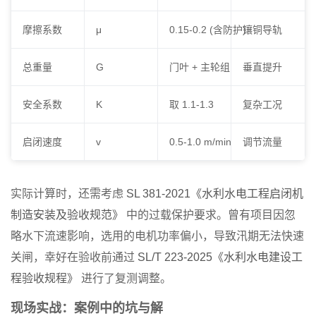
摩擦系数
μ
0.15-0.2 (含防护)
镶铜导轨
总重量
G
门叶 + 主轮组
垂直提升
安全系数
K
取 1.1-1.3
复杂工况
启闭速度
v
0.5-1.0 m/min
调节流量
实际计算时，还需考虑
SL 381-2021《水利水电工程启闭机
制造安装及验收规范》
中的过载保护要求。曾有项目因忽
略水下流速影响，选用的电机功率偏小，导致汛期无法快速
关闸，幸好在验收前通过
SL/T 223-2025《水利水电建设工
程验收规程》
进行了复测调整。
现场实战：案例中的坑与解