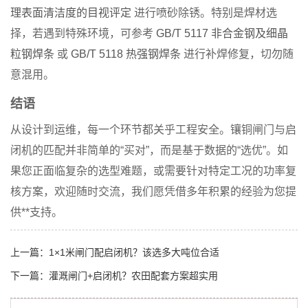
理表面清洁度的目视评定
进行喷砂除锈。特别是焊材选
择，若遇到特殊环境，可参考
GB/T 5117 非合金钢及细晶
粒钢焊条
或
GB/T 5118 热强钢焊条
进行补焊修复，切勿随
意混用。
结语
从设计到运维，每一个环节都关乎工程安全。镶铜闸门与启
闭机的匹配并非简单的“买对”，而是基于数据的“选优”。如
果您正面临复杂的选型难题，或需要针对特定工况的功率复
核方案，欢迎随时交流，我们愿凭借多年积累的经验为您提
供**支持。
上一篇：
1×1米闸门配启闭机？该选多大吨位合适
下一篇：
灌溉闸门+启闭机？农田配套方案超实用