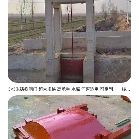
3×3米铸铁闸门 超大规格 高承重 水库 河道适用 可定制｜一线实操优选，抗压稳如磐石