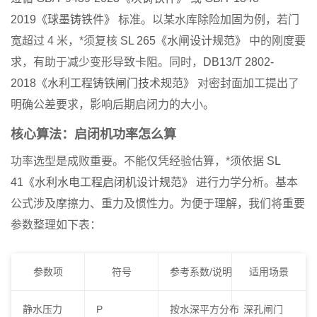
2019《球墨铸铁件》
标准。以某水库除险加固为例，若门
宽超过 4 米，*须复核
SL 265《水闸设计规范》
中的刚度要
求，有助于减少变形导致卡阻。同时，
DB13/T 2802-
2018《水利工程铸铁闸门技术规范》
对密封面加工提出了
明确公差要求，影响后期启闭力的大小。
核心算法：启闭机功率怎么算
功率选型是成败重要。不能仅凭经验估算，*须依据
SL
41《水利水电工程启闭机设计规范》
进行力学分析。基本
公式涉及摩擦力、重力及惯性力。为便于理解，我们将重要
参数整理如下表：
参数项
符号
参考系数/说明
适用场景
静水压力
P
按水深平方分布
深孔闸门