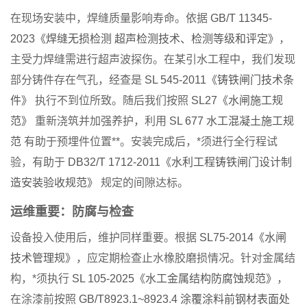
在现场安装中，焊缝质量影响寿命。依据
GB/T 11345-
2023《焊缝无损检测 超声检测技术、检测等级和评定》
，
主受力焊缝需进行超声波探伤。在某引水工程中，我们发现
部分铸件存在气孔，经查是
SL 545-2011《铸铁闸门技术条
件》
执行不到位所致。随后我们按照
SL27《水闸施工规
范》
重新浇筑并加强养护，利用
SL 677 水工混凝土施工规
范
有助于预埋件位置**。安装完成后，*须进行全行程试
验，有助于
DB32/T 1712-2011《水利工程铸铁闸门设计制
造安装验收规范》
规定的间隙达标。
运维重要：防腐与检查
设备投入使用后，维护同样重要。根据
SL75-2014《水闸
技术管理规》
，应定期检查止水橡胶磨损情况。针对金属结
构，*须执行
SL 105-2025《水工金属结构防腐蚀规范》
，
在涂漆前按照
GB/T8923.1~8923.4 涂覆涂料前钢材表面处