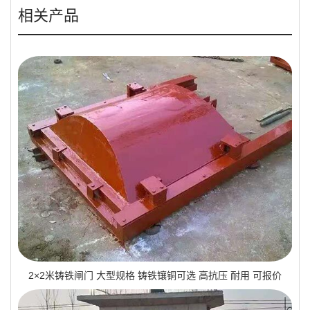
相关产品
2×2米铸铁闸门 大型规格 铸铁镶铜可选 高抗压 耐用 可报价