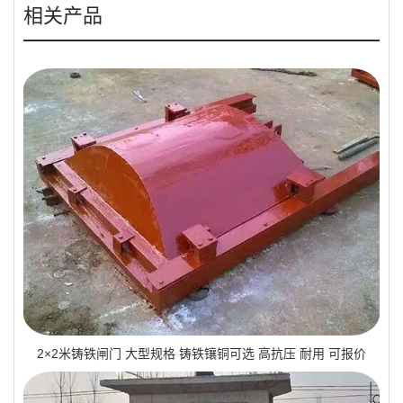
相关产品
2×2米铸铁闸门 大型规格 铸铁镶铜可选 高抗压 耐用 可报价