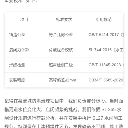
重要技术**如下：
项目
标准要求
引用规范
铸造公差
符合几何公差
GB/T 6414-20
启闭力计算
荷载组合校核
SL 744-2016《
焊缝检测
超声检测二级
GB/T 11345-2
安装精度
高程偏差≤2mm
DB34/T 3589-
记得在某流域防洪治理项目中，我们负责部分标段。当时面
临河道水位变化大、启闭频繁的挑战。我们依据 SL 265 水
闸设计规范进行荷载分析，并在安装中执行 SL27 水闸施工
规范。特别是在土建预埋件环节，发现轨道不平顺，停工整