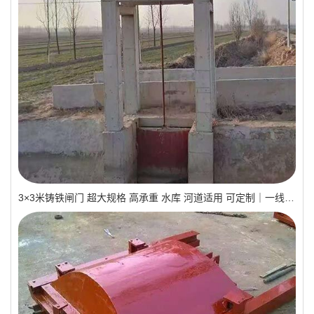
3×3米铸铁闸门 超大规格 高承重 水库 河道适用 可定制｜一线实操优选，抗压稳如磐石