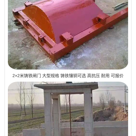
2×2米铸铁闸门 大型规格 铸铁镶铜可选 高抗压 耐用 可报价