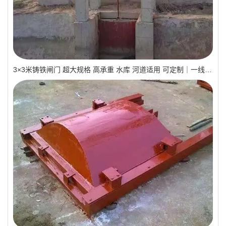
3×3米铸铁闸门 超大规格 高承重 水库 河道适用 可定制｜一线实操优选，抗压稳如磐石