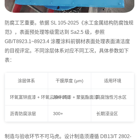
防腐工艺重要。依据 SL 105-2025《水工金属结构防腐蚀规
范》，表面预处理等级需达到 Sa2.5 级，参照
GB/T8923.1~8923.4 涂覆涂料前钢材表面处理表面清洁度
的目视评定。不同涂层体系对应不同工况，具体参数如下
表：
涂层体系
干膜厚度 (μm)
适用环境
环氧富锌底漆 + 环氧云铁中间漆 + 聚氨酯面漆
200-250
高腐蚀性污水区
沥青防腐涂层
300+
长期浸没区
制造与验收环节不可马虎。设计制造须遵循 DB13/T 2802-