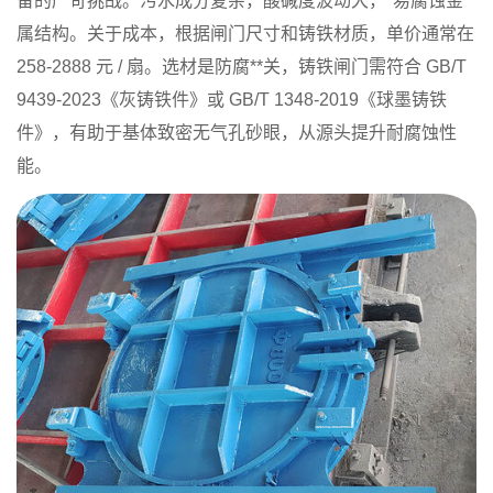
备的严苛挑战。污水成分复杂，酸碱度波动大，*易腐蚀金
属结构。关于成本，根据闸门尺寸和铸铁材质，单价通常在
258-2888 元 / 扇。选材是防腐**关，铸铁闸门需符合 GB/T
9439-2023《灰铸铁件》或 GB/T 1348-2019《球墨铸铁
件》，有助于基体致密无气孔砂眼，从源头提升耐腐蚀性
能。