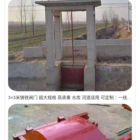
3×3米铸铁闸门 超大规格 高承重 水库 河道适用 可定制｜一线实操优选，抗压稳如磐石