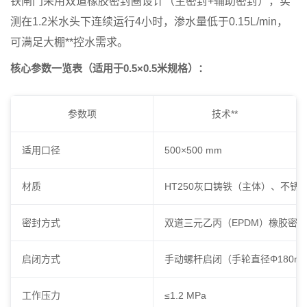
铁闸门
采用双道橡胶密封圈设计（主密封+辅助密封），实
测在1.2米水头下连续运行4小时，渗水量低于0.15L/min，
可满足大棚**控水需求。
核心参数一览表（适用于0.5×0.5米规格）：
参数项
技术**
适用口径
500×500 mm
材质
HT250灰口铸铁（主体）、不锈
密封方式
双道三元乙丙（EPDM）橡胶密
启闭方式
手动螺杆启闭（手轮直径Φ180m
工作压力
≤1.2 MPa