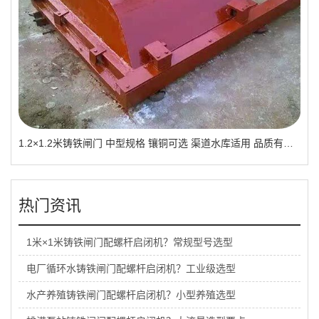
1.2×1.2米铸铁闸门 中型规格 镶铜可选 渠道水库适用 品质有助于维持
热门资讯
1米×1米铸铁闸门配螺杆启闭机？常规型号选型
电厂循环水铸铁闸门配螺杆启闭机？工业级选型
水产养殖铸铁闸门配螺杆启闭机？小型养殖选型