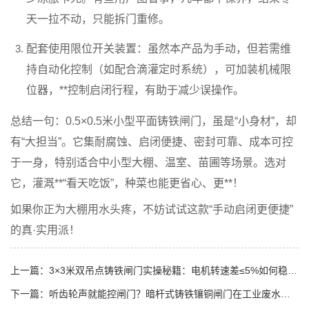
天一拉不动，只能拆门重修。
配套使用限位开关装置
：虽然本产品为手动，但若需维
持自动化控制（如配合滴灌定时系统），可加装机械限
位器，**控制启闭行程，有助于减少误操作。
总结一句：
0.5×0.5米小型平面铸铁闸门
，虽是“小身材”，却
有“大担当”。它集
耐腐蚀、启闭便捷、密封可靠、成本可控
于一身，特别适合中小型大棚、温室、苗圃等场景。选对
它，灌溉**“看天吃饭”，种菜也能更省心、更**！
如果你正为大棚用水头疼，不妨试试这款“手动启闭更便捷”
的真·实用派！
上一篇：
3×3米双吊点铸铁闸门实操秘籍：电机转速差≤5%如何稳如磐石？
下一篇：
听齿轮声就能控闸门？暗杆式铸铁镶铜闸门在工业废水渠的“无声**”之道