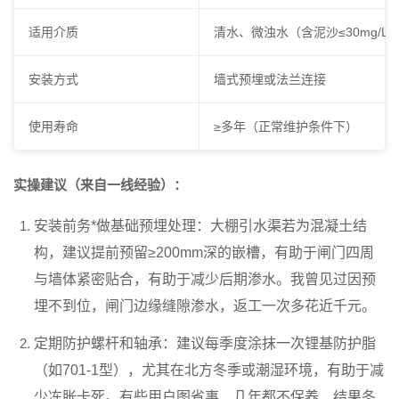
适用介质
清水、微浊水（含泥沙≤30mg/L
安装方式
墙式预埋或法兰连接
使用寿命
≥多年（正常维护条件下）
实操建议（来自一线经验）：
安装前务*做基础预埋处理
：大棚引水渠若为混凝土结
构，建议提前预留≥200mm深的嵌槽，有助于闸门四周
与墙体紧密贴合，有助于减少后期渗水。我曾见过因预
埋不到位，闸门边缘缝隙渗水，返工一次多花近千元。
定期防护螺杆和轴承
：建议每季度涂抹一次锂基防护脂
（如701-1型），尤其在北方冬季或潮湿环境，有助于减
少冻胀卡死。有些用户图省事，几年都不保养，结果冬