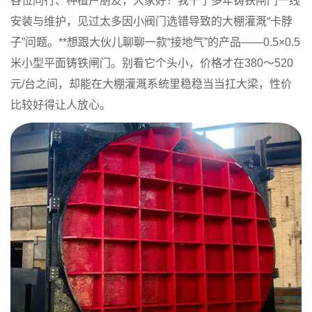
各位同行、种植户朋友，大家好！我干了多年铸铁闸门一线
安装与维护，见过太多因小阀门选错导致的大棚灌溉“卡脖
子”问题。**想跟大伙儿聊聊一款“接地气”的产品——
0.5×0.5
米小型平面铸铁闸门
。别看它个头小，价格才在
380～520
元/台
之间，却能在大棚灌溉系统里稳稳当当扛大梁，性价
比较好得让人放心。