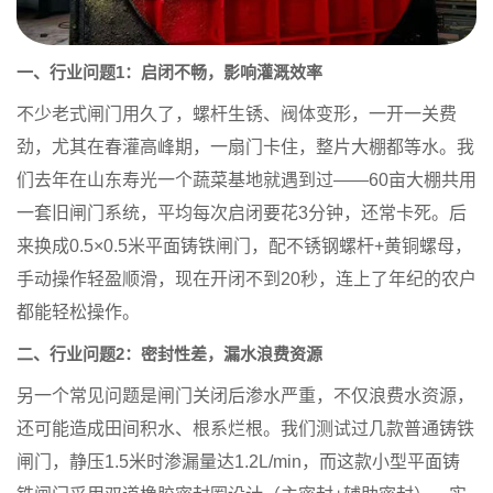
一、行业问题1：启闭不畅，影响灌溉效率
不少老式闸门用久了，螺杆生锈、阀体变形，一开一关费
劲，尤其在春灌高峰期，一扇门卡住，整片大棚都等水。我
们去年在山东寿光一个蔬菜基地就遇到过——60亩大棚共用
一套旧闸门系统，平均每次启闭要花3分钟，还常卡死。后
来换成
0.5×0.5米平面铸铁闸门
，配不锈钢螺杆+黄铜螺母，
手动操作轻盈顺滑，现在开闭不到20秒，连上了年纪的农户
都能轻松操作。
二、行业问题2：密封性差，漏水浪费资源
另一个常见问题是闸门关闭后渗水严重，不仅浪费水资源，
还可能造成田间积水、根系烂根。我们测试过几款普通铸铁
闸门，静压1.5米时渗漏量达1.2L/min，而这款
小型平面铸