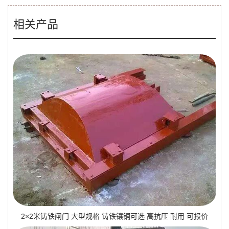
相关产品
2×2米铸铁闸门 大型规格 铸铁镶铜可选 高抗压 耐用 可报价