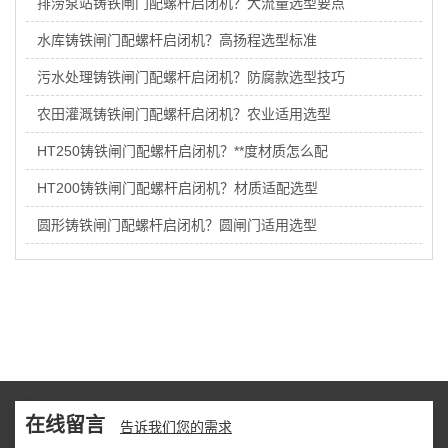
排涝泵站铸铁闸门配螺杆启闭机？大流量选型要点
水库铸铁闸门配螺杆启闭机？高扬程选型标准
污水处理铸铁闸门配螺杆启闭机？防腐款选型技巧
农田灌溉铸铁闸门配螺杆启闭机？农业适用选型
HT250铸铁闸门配螺杆启闭机？**度材质怎么配
HT200铸铁闸门配螺杆启闭机？材质适配选型
圆形铸铁闸门配螺杆启闭机？圆闸门适用选型
在线留言
告诉我们您的需求