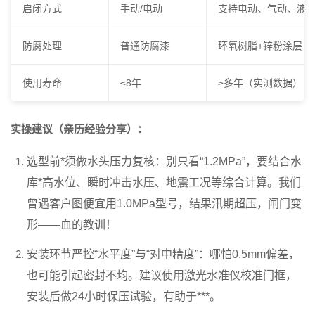
启闭方式
手动/电动
支持电动、气动、液
防腐处理
普通防腐漆
环氧树脂+锌粉涂层（≥
使用寿命
≤8年
≥多年（实测数据）
实操建议（亲历经验分享）：
选型前*须做水头压力复核
：别只看“1.2MPa”，要结合水
库*高水位、瞬时冲击水压、地震工况等综合计算。我们
曾遇客户图便宜用1.0MPa型号，结果汛期超压，闸门变
形——血的教训！
安装环节严控“水平度”与“对中精度”
：哪怕0.5mm偏差，
也可能引起密封不均。建议使用激光水准仪校准门框，
安装后做24小时保压试验，有助于***。