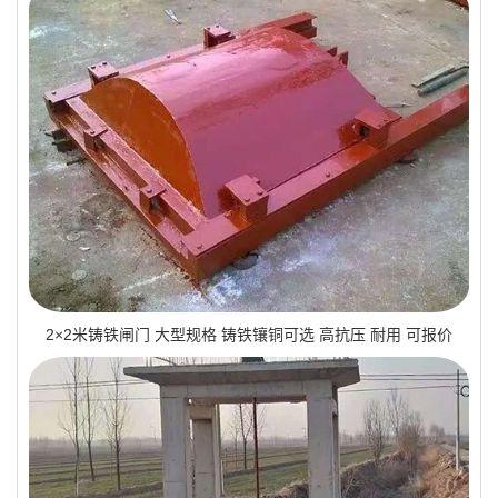
2×2米铸铁闸门 大型规格 铸铁镶铜可选 高抗压 耐用 可报价