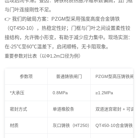
出现启闭卡滞。查因：铸铁材质热胀冷缩系数偏高，且门框
与门叶连接刚性不足。
👉
我们的破局方案
：PZGM型采用
强度高度合金铸铁
（QT450-10）
，热稳定性好；门框与门叶之间设置柔性铰
接结构，允许微小形变，有助于减少应力集中。现场实测：
在-25℃至60℃温差下，启闭顺畅，无卡阻现象。
重要参数对比表（以Φ1.2m口径为例）
参数项
普通铸铁闸门
PZGM型高压铸铁闸
*大承压
0.8MPa
≥1.2MPa
密封方式
单道橡胶条
双道迷宫密封 + 可调
材质
灰口铸铁（HT250）
QT450-10合金铸铁