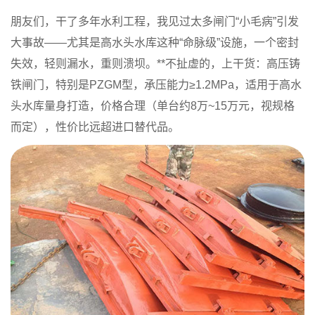
朋友们，干了多年水利工程，我见过太多闸门“小毛病”引发
大事故——尤其是高水头水库这种“命脉级”设施，一个密封
失效，轻则漏水，重则溃坝。**不扯虚的，上干货：
高压铸
铁闸门
，特别是
PZGM型
，承压能力≥1.2MPa，适用于高水
头水库量身打造，价格合理（单台约8万~15万元，视规格
而定），性价比远超进口替代品。