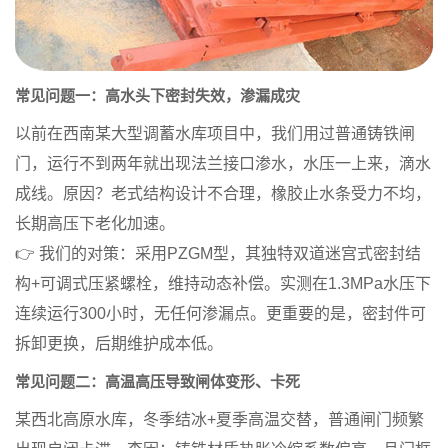
常见问题一：高水头下密封失效，渗漏成灾
以前在西南某大型调蓄水库项目中，我们用过普通铸铁闸
门，运行不到两年就出现法兰接口渗水，水压一上来，滴水
成线。原因？老式结构设计不合理，橡胶止水条受力不均，
长期高压下老化加速。
👉
我们的对策
：采用
PZGM型
，其独特双道迷宫式密封结
构+可调式压紧螺栓，维持动态补偿。实测在1.3MPa水压下
连续运行300小时，无任何渗漏点。更重要的是，
密封件可
拆卸更换
，后期维护成本低。
常见问题二：高温高压导致闸体变形、卡死
某西北高原水库，冬季结冰+夏季高温交替，普通闸门频繁