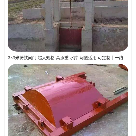
3×3米铸铁闸门 超大规格 高承重 水库 河道适用 可定制｜一线实操优选，抗压稳如磐石