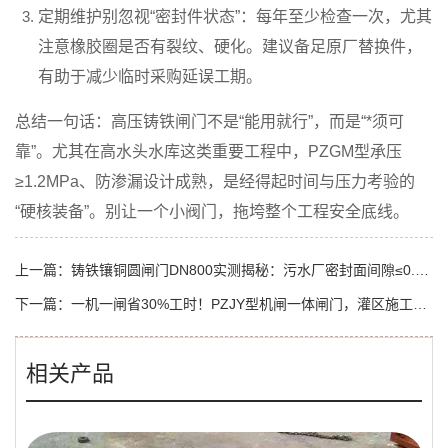
定期维护别忽视“密封件状态”
：每年至少检查一次，尤其
注意橡胶圈是否有裂纹、硬化。建议备足原厂替换件，
有助于减少临时采购延误工期。
总结一句话：
高压铸铁闸门不是“能用就行”，而是“*须可
靠”
。尤其在高水头水库这类重要工程中，
PZGM型承压
≥1.2MPa、防渗漏设计成熟
，是经得起时间与压力考验的
“硬核装备”。别让一个小阀门，拖垮整个工程安全底线。
上一篇：
铸铁镶铜圆闸门DN800实测揭秘：污水厂密封面间隙≤0.1mm，这3个细节影响寿命！
下一篇：
一机一闸省30%工时！PZJY型机闸一体闸门，灌区施工效率革命
相关产品