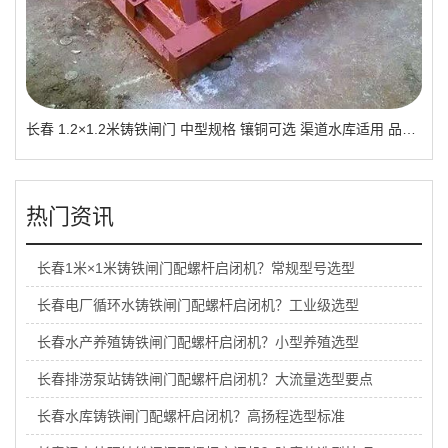
长春 1.2×1.2米铸铁闸门 中型规格 镶铜可选 渠道水库适用 品质有助于维持
热门资讯
长春1米×1米铸铁闸门配螺杆启闭机？常规型号选型
长春电厂循环水铸铁闸门配螺杆启闭机？工业级选型
长春水产养殖铸铁闸门配螺杆启闭机？小型养殖选型
长春排涝泵站铸铁闸门配螺杆启闭机？大流量选型要点
长春水库铸铁闸门配螺杆启闭机？高扬程选型标准