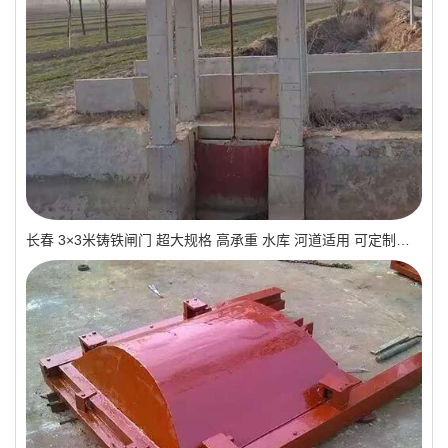
长春 3×3米铸铁闸门 超大规格 高承重 水库 河道适用 可定制｜一线实操优选，抗压稳如磐石