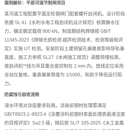
案例解析：平原河道节制闸项目
某河道工程配置平面定轮钢闸门配套螺杆启闭机。设计阶段
依据 SL 41《水利水电工程启闭机设计规范》核算静水压
力，确定额定载荷 800 kN。制造期结构焊缝按 GB/T
11345-2023《焊缝无损检测 超声检测技术、检测等级和评
定》实施 UT 检测。安装阶段土建预留孔偏差易影响导轨垂
直度，施工方参照 SL27《水闸施工规范》调整预埋标高，
使启闭机**线与吊耳重合度控制在 2 mm 内。放线定位采用
全站仪复核，垂直偏差限值为 1/1000，有助于降低运行阻
力。
防腐蚀与验收流程
浸水环境对涂层要求较高。涂装前钢材处理需满足
GB/T8923.1~8923.4《涂覆涂料前钢材表面处理表面清洁度
的目视评定》Sa2.5 级，随后按 SL/T 105-2025《水工金属