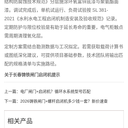
结构防腐蚀技术规范》分层施涂环氧富锌底漆与聚氨酯面
漆。调试完成后，单机试运行、负荷试验按 SL 381-
2021《水利水电工程启闭机制造安装及验收规范》记录。
定期防护与限位校验是有助于延长寿命的重要，电气柜触点
需周期清理氧化层。
定制方案需结合勘测数据与工况拟定。若需获取载荷计算书
或图纸深化建议，可提供项目基础参数，技术团队将输出匹
配的规格清单与实施路径。
关于长春铸铁闸门启闭机提示
上一篇：
电厂闸门+启闭机？循环水系统型号匹配
下一篇：
2026铸铁闸门+螺杆启闭机多少钱一套？新价速查
相关产品