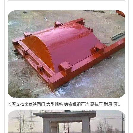
长春 2×2米铸铁闸门 大型规格 铸铁镶铜可选 高抗压 耐用 可报价