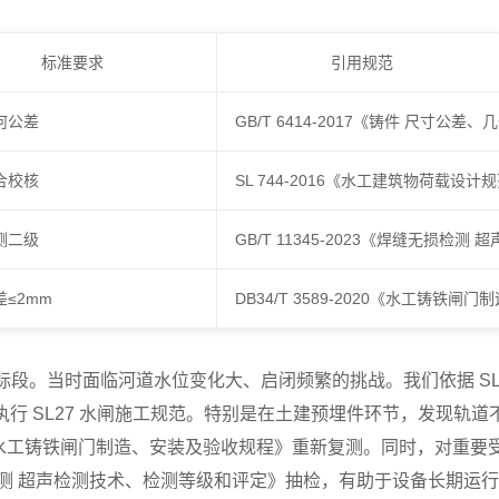
标准要求
引用规范
何公差
GB/T 6414-2017《铸件 尺寸公
合校核
SL 744-2016《水工建筑物荷载设计
测二级
GB/T 11345-2023《焊缝无损检
≤2mm
DB34/T 3589-2020《水工铸铁
段。当时面临河道水位变化大、启闭频繁的挑战。我们依据 S
执行 SL27 水闸施工规范。特别是在土建预埋件环节，发现轨道
2020《水工铸铁闸门制造、安装及验收规程》重新复测。同时，对重要
缝无损检测 超声检测技术、检测等级和评定》抽检，有助于设备长期运行