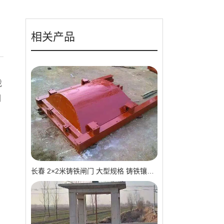
相关产品
我
调
长春 2×2米铸铁闸门 大型规格 铸铁镶铜可选 高抗压 耐用 可报价