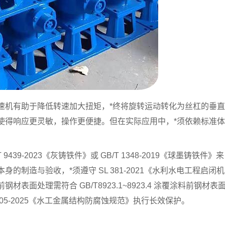
速机有助于降低转速加大扭矩，*终将旋转运动转化为丝杠的垂直
使得响应更灵敏，操作更便捷。但在实际应用中，*须依赖标准体
39-2023《灰铸铁件》或 GB/T 1348-2019《球墨铸铁件》来
制造与验收，*须遵守 SL 381-2021《水利水电工程启闭机
面处理需符合 GB/T8923.1~8923.4 涂覆涂料前钢材表
05-2025《水工金属结构防腐蚀规范》执行长效保护。