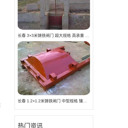
长春 3×3米铸铁闸门 超大规格 高承重 水库 河道适用 可定制｜一线实操优选，抗压稳如磐石
长春 1.2×1.2米铸铁闸门 中型规格 镶铜可选 渠道水库适用 品质有助于维持
面
热门资讯