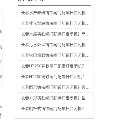
长春水产养殖铸铁闸门配螺杆启闭机？小型养殖选型
长春排涝泵站铸铁闸门配螺杆启闭机？大流量选型要点
差、几何公差与机械加工余量》
长春水库铸铁闸门配螺杆启闭机？高扬程选型标准
长春污水处理铸铁闸门配螺杆启闭机？防腐款选型技巧
规范》
长春农田灌溉铸铁闸门配螺杆启闭机？农业适用选型
测 超声检测技术、检测等级和评定》
长春HT250铸铁闸门配螺杆启闭机？**度材质怎么配
长春HT200铸铁闸门配螺杆启闭机？材质适配选型
闸门制造、安装及验收规程》
长春圆形铸铁闸门配螺杆启闭机？圆闸门适用选型
长春方形铸铁闸门配螺杆启闭机？型号匹配对照表
L
不
长春明杆式铸铁闸门配螺杆启闭机？可视型怎么选
受