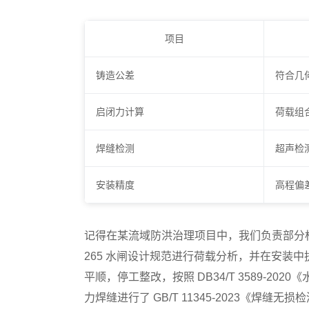
项目
铸造公差
符合几
启闭力计算
荷载组
焊缝检测
超声检
安装精度
高程偏差
记得在某流域防洪治理项目中，我们负责部分标
265 水闸设计规范进行荷载分析，并在安装中
平顺，停工整改，按照 DB34/T 3589-
力焊缝进行了 GB/T 11345-2023《焊