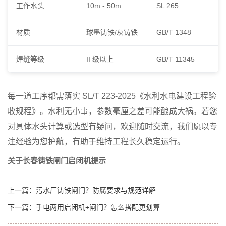
工作水头
10m - 50m
SL 265
材质
球墨铸铁/灰铸铁
GB/T 1348
焊缝等级
II 级以上
GB/T 11345
每一道工序都需落实 SL/T 223-2025《水利水电建设工程验
收规程》。水利无小事，参数毫厘之差可能酿成大祸。若您
对具体水头计算或选型有疑问，欢迎随时交流，我们愿以专
注经验为您护航，有助于维持工程长久稳定运行。
关于长春铸铁闸门启闭机提示
上一篇：
污水厂铸铁闸门？防腐要求与规范详解
下一篇：
手电两用启闭机+闸门？怎么搭配更划算