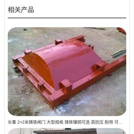
相关产品
长春 2×2米铸铁闸门 大型规格 铸铁镶铜可选 高抗压 耐用 可报价