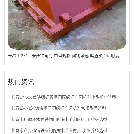
长春 1.2×1.2米铸铁闸门 中型规格 镶铜可选 渠道水库适用 品质有助于维持
热门资讯
长春DN500铸铁镶铜圆闸门配螺杆启闭机？小型组合选型
长春1米×1米铸铁闸门配螺杆启闭机？常规型号选型
长春电厂循环水铸铁闸门配螺杆启闭机？工业级选型
长春水产养殖铸铁闸门配螺杆启闭机？小型养殖选型