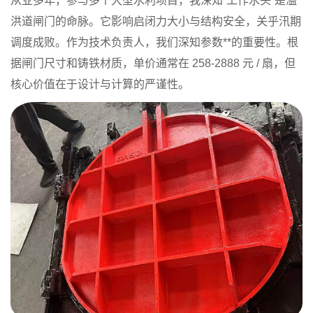
从业多年，参与多个大型水利项目，我深知“工作水头”是溢
洪道闸门的命脉。它影响启闭力大小与结构安全，关乎汛期
调度成败。作为技术负责人，我们深知参数**的重要性。根
据闸门尺寸和铸铁材质，单价通常在 258-2888 元 / 扇，但
核心价值在于设计与计算的严谨性。