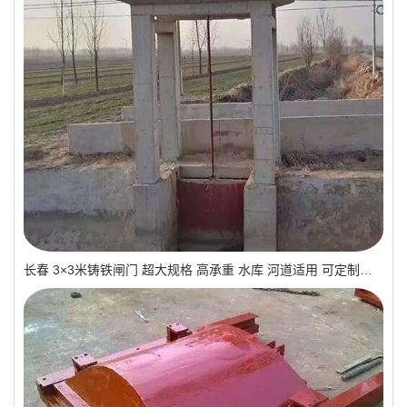
长春 3×3米铸铁闸门 超大规格 高承重 水库 河道适用 可定制｜一线实操优选，抗压稳如磐石