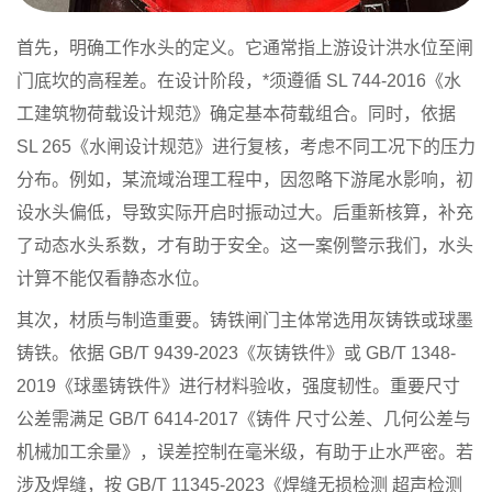
首先，明确工作水头的定义。它通常指上游设计洪水位至闸
门底坎的高程差。在设计阶段，*须遵循 SL 744-2016《水
工建筑物荷载设计规范》确定基本荷载组合。同时，依据
SL 265《水闸设计规范》进行复核，考虑不同工况下的压力
分布。例如，某流域治理工程中，因忽略下游尾水影响，初
设水头偏低，导致实际开启时振动过大。后重新核算，补充
了动态水头系数，才有助于安全。这一案例警示我们，水头
计算不能仅看静态水位。
其次，材质与制造重要。铸铁闸门主体常选用灰铸铁或球墨
铸铁。依据 GB/T 9439-2023《灰铸铁件》或 GB/T 1348-
2019《球墨铸铁件》进行材料验收，强度韧性。重要尺寸
公差需满足 GB/T 6414-2017《铸件 尺寸公差、几何公差与
机械加工余量》，误差控制在毫米级，有助于止水严密。若
涉及焊缝，按 GB/T 11345-2023《焊缝无损检测 超声检测